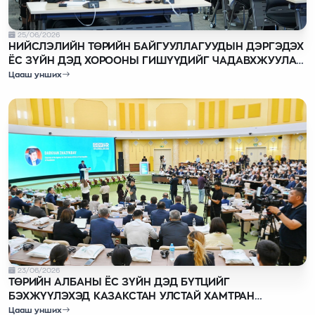
25/06/2026
НИЙСЛЭЛИЙН ТӨРИЙН БАЙГУУЛЛАГУУДЫН ДЭРГЭДЭХ
ЁС ЗҮЙН ДЭД ХОРООНЫ ГИШҮҮДИЙГ ЧАДАВХЖУУЛАХ
СУРГАЛТ ЗОХИОН БАЙГУУЛЖ БАЙНА
Цааш унших
23/06/2026
ТӨРИЙН АЛБАНЫ ЁС ЗҮЙН ДЭД БҮТЦИЙГ
БЭХЖҮҮЛЭХЭД КАЗАКСТАН УЛСТАЙ ХАМТРАН
АЖИЛЛАНА
Цааш унших