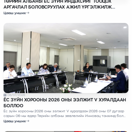
ТӨРИЙН АЛБАНЫ ЁС ЗҮЙН ИНДЕКСИЙГ ТООЦОХ
АРГАЧЛАЛ БОЛОВСРУУЛАХ АЖИЛ ҮРГЭЛЖИЛЖ
БАЙНА
Цааш унших
06/07/2026
ЁС ЗҮЙН ХОРООНЫ 2026 ОНЫ ЭЭЛЖИТ V ХУРАЛДААН
БОЛЛОО
Ёс зүйн хорооны 2026 оны ээлжит V хуралдаан 2026 оны 07 дугаар
сарын 06-ны өдөр Төрийн албаны зөвлөлийн Инновац танхимд болж,
4 асуудлыг хэлэлцлээ.
Цааш унших