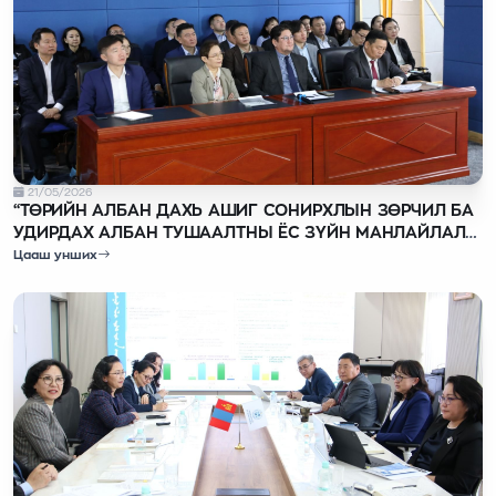
21/05/2026
“ТӨРИЙН АЛБАН ДАХЬ АШИГ СОНИРХЛЫН ЗӨРЧИЛ БА
УДИРДАХ АЛБАН ТУШААЛТНЫ ЁС ЗҮЙН МАНЛАЙЛАЛ”
СУРГАЛТ, ХЭЛЭЛЦҮҮЛЭГ БОЛОВ
Цааш унших