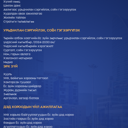
Хүний нөөц
Шилэн данс
Авлигаас урьдчилан сэргийлэх, соён гэгээрүүлэх
Худалдан авах ажиллагаа
Жилийн тайлан
Стратеги төлөвлөгөө
УРЬДЧИЛАН СЭРГИЙЛЭХ, СОЁН ГЭГЭЭРҮҮЛЭХ
Төрийн албан хаагчийн ёс зүйн зөрчлөөс урьдчилан сэргийлэх, соён гэгээрүүлэх
үндэсний хөтөлбөр /2024-2030 он/
Үндэсний хөтөлбөрийн хэрэгжилт
Cургалт, cоён гэгээрүүлэх
Ном, гарын авлага
Хэвлэмэл материал
Медиа
ЭРХ ЗҮЙ
Хууль
УИХ, Байнгын хорооны тогтоол
Хамтарсан тушаал
Ёс зүйн хорооны шийдвэр
Журам, дүрмийн төсөл
Зөвлөмж
Аргачлал, загвар батлах
ДЭД ХОРООДЫН ҮЙЛ АЖИЛЛАГАА
УИХ харьяа байгууллагуудын Ёс зүйн дэд хороо
Засгийн газрын Ёс зүйн дэд хороо
Яамдын Ёс зүйн дэд хороо
Агентлагуудын Ёс зүйн дэд хороо