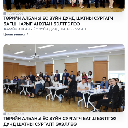
11/06/2026
ТӨРИЙН АЛБАНЫ ЁС ЗҮЙН ДУНД ШАТНЫ СУРГАГЧ
БАГШ НАРЫГ АНХЛАН БЭЛТГЭЛЭЭ
ТӨРИЙН АЛБАНЫ ЁС ЗҮЙН ДУНД ШАТНЫ СУРГАЛТ
Цааш унших
10/06/2026
ТӨРИЙН АЛБАНЫ ЁС ЗҮЙН СУРГАГЧ БАГШ БЭЛТГЭХ
ДУНД ШАТНЫ СУРГАЛТ ЭХЭЛЛЭЭ