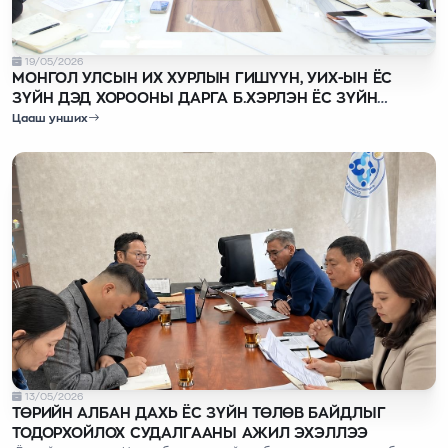
19/05/2026
МОНГОЛ УЛСЫН ИХ ХУРЛЫН ГИШҮҮН, УИХ-ЫН ЁС
ЗҮЙН ДЭД ХОРООНЫ ДАРГА Б.ХЭРЛЭН ЁС ЗҮЙН
ХОРООНД АЖИЛЛАВ
Цааш унших
13/05/2026
ТӨРИЙН АЛБАН ДАХЬ ЁС ЗҮЙН ТӨЛӨВ БАЙДЛЫГ
ТОДОРХОЙЛОХ СУДАЛГААНЫ АЖИЛ ЭХЭЛЛЭЭ