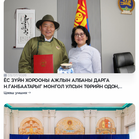
03/07/2026
ЁС ЗҮЙН ХОРООНЫ АЖЛЫН АЛБАНЫ ДАРГА
Н.ГАНБААТАРЫГ МОНГОЛ УЛСЫН ТӨРИЙН ОДОН,
МЕДАЛЬ ХӨДӨЛМӨРИЙН ГАВЬЯАНЫ УЛААН ТУГИЙН
Цааш унших
ОДОНГООР ШАГНАЛАА