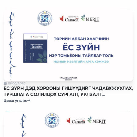
16/06/2026
ЁС ЗҮЙН ДЭД ХОРООНЫ ГИШҮҮДИЙГ ЧАДАВХЖУУЛАХ,
ТУРШЛАГА СОЛИЛЦОХ СУРГАЛТ, УУЛЗАЛТ
АМЖИЛТТАЙ БОЛЖ ӨНДӨРЛӨЛӨӨ
Цааш унших