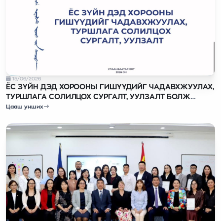
15/06/2026
ЁС ЗҮЙН ДЭД ХОРООНЫ ГИШҮҮДИЙГ ЧАДАВХЖУУЛАХ,
ТУРШЛАГА СОЛИЛЦОХ СУРГАЛТ, УУЛЗАЛТ БОЛЖ
БАЙНА
Цааш унших