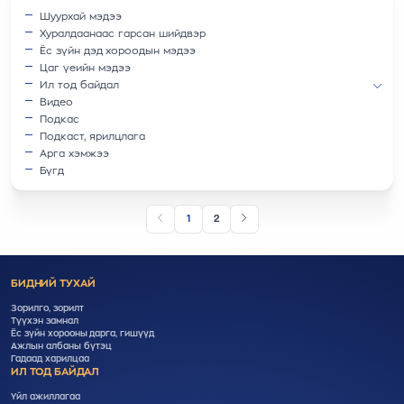
Шуурхай мэдээ
Хуралдаанаас гарсан шийдвэр
Ёс зүйн дэд хороодын мэдээ
Цаг үеийн мэдээ
Ил тод байдал
Видео
Подкас
Подкаст, ярилцлага
Арга хэмжээ
Бүгд
1
2
БИДНИЙ ТУХАЙ
Зорилго, зорилт
Түүхэн замнал
Ёс зүйн хорооны дарга, гишүүд
Ажлын албаны бүтэц
Гадаад харилцаа
ИЛ ТОД БАЙДАЛ
Үйл ажиллагаа