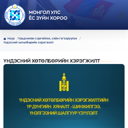
Нүүр
Урьдчилан сэргийлэх, соён гэгээрүүлэх
Үндэсний хөтөлбөрийн хэрэгжилт
ҮНДЭСНИЙ ХӨТӨЛБӨРИЙН ХЭРЭГЖИЛТ