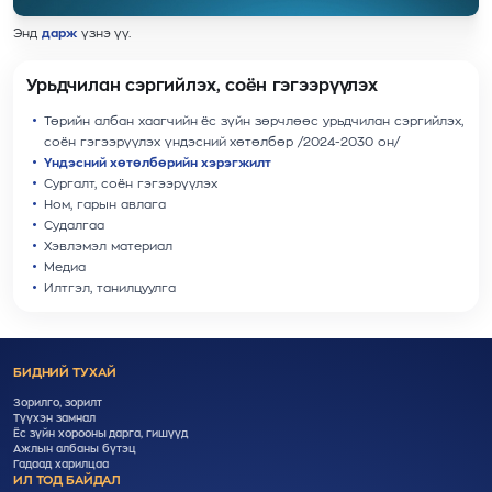
Энд
дарж
үзнэ үү.
Урьдчилан сэргийлэх, соён гэгээрүүлэх
Төрийн албан хаагчийн ёс зүйн зөрчлөөс урьдчилан сэргийлэх,
соён гэгээрүүлэх үндэсний хөтөлбөр /2024-2030 он/
Үндэсний хөтөлбөрийн хэрэгжилт
Cургалт, cоён гэгээрүүлэх
Ном, гарын авлага
Судалгаа
Хэвлэмэл материал
Медиа
Илтгэл, танилцуулга
БИДНИЙ ТУХАЙ
Зорилго, зорилт
Түүхэн замнал
Ёс зүйн хорооны дарга, гишүүд
Ажлын албаны бүтэц
Гадаад харилцаа
ИЛ ТОД БАЙДАЛ