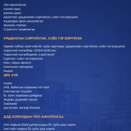
Үйл ажиллагаа
Хүний нөөц
Шилэн данс
Авлигаас урьдчилан сэргийлэх, соён гэгээрүүлэх
Худалдан авах ажиллагаа
Жилийн тайлан
Стратеги төлөвлөгөө
УРЬДЧИЛАН СЭРГИЙЛЭХ, СОЁН ГЭГЭЭРҮҮЛЭХ
Төрийн албан хаагчийн ёс зүйн зөрчлөөс урьдчилан сэргийлэх, соён гэгээрүүлэх
үндэсний хөтөлбөр /2024-2030 он/
Үндэсний хөтөлбөрийн хэрэгжилт
Cургалт, cоён гэгээрүүлэх
Ном, гарын авлага
Хэвлэмэл материал
Медиа
ЭРХ ЗҮЙ
Хууль
УИХ, Байнгын хорооны тогтоол
Хамтарсан тушаал
Ёс зүйн хорооны шийдвэр
Журам, дүрмийн төсөл
Зөвлөмж
Аргачлал, загвар батлах
ДЭД ХОРООДЫН ҮЙЛ АЖИЛЛАГАА
УИХ харьяа байгууллагуудын Ёс зүйн дэд хороо
Засгийн газрын Ёс зүйн дэд хороо