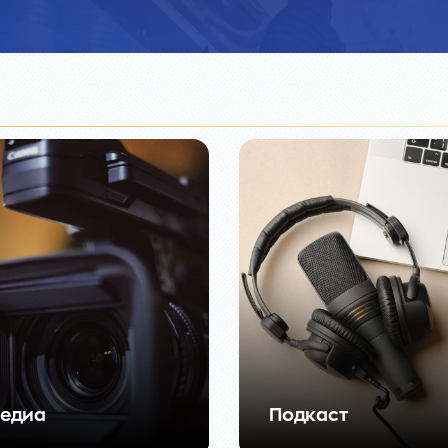
едиа
Подкаст