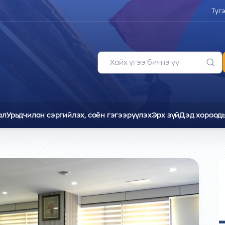
Түг
ал
Урьдчилан сэргийлэх, соён гэгээрүүлэх
Эрх зүй
Дэд хороод