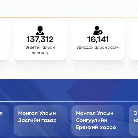
137,312
16,141
Эмэгтэй албан
Удирдах албан хаагч
хаагчид
л
Монгол Улсын
Монгол Улсын
Э
Засгийн газар
Сонгуулийн
н
Ерөнхий хороо