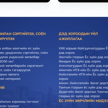
ЧИЛАН СЭРГИЙЛЭХ, СОЁН
ДЭД ХОРООДЫН ҮЙЛ
ЭРҮҮЛЭХ
АЖИЛЛАГАА
 албан хаагчийн ёс зүйн
УИХ харьяа байгууллагуудын Ё
өс урьдчилан сэргийлэх, соён
дэд хороо
үүлэх үндэсний хөтөлбөр
Засгийн газрын Ёс зүйн дэд х
2030 он/
Яамдын Ёс зүйн дэд хороо
ний хөтөлбөрийн хэрэгжилт
Агентлагуудын Ёс зүйн дэд хо
т, cоён гэгээрүүлэх
Аймгийн ИТХ-ийн Ёс зүйн дэд 
арын авлага
Нийслэлийн ИТХ-ийн Ёс зүйн д
мэл материал
хороо
Аймаг, Нийслэлийн Засаг дарг
ЗҮЙ
Тамгын газрын ёс зүйн дэд хо
Дүүргийн Засаг даргын Тамгы
газрын ёс зүйн дэд хороо
ЁС ЗҮЙН ЗӨРЧЛИЙН МЭДЭ
айнгын хорооны тогтоол
рсан тушаал