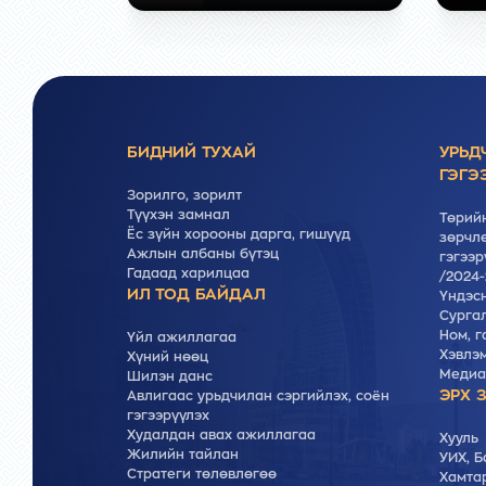
БИДНИЙ ТУХАЙ
УРЬД
ГЭГЭ
Зорилго, зорилт
Түүхэн замнал
Төрийн
Ёс зүйн хорооны дарга, гишүүд
зөрчлө
Ажлын албаны бүтэц
гэгээр
Гадаад харилцаа
/2024-
ИЛ ТОД БАЙДАЛ
Үндэс
Cургал
Ном, г
Үйл ажиллагаа
Хэвлэ
Хүний нөөц
Медиа
Шилэн данс
ЭРХ 
Авлигаас урьдчилан сэргийлэх, соён
гэгээрүүлэх
Худалдан авах ажиллагаа
Хууль
Жилийн тайлан
УИХ, Б
Стратеги төлөвлөгөө
Хамта