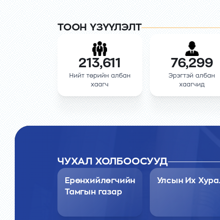
ТООН ҮЗҮҮЛЭЛТ
213,611
76,299
Нийт төрийн албан
Эрэгтэй албан
хаагч
хаагчид
ЧУХАЛ ХОЛБООСУУД
Ерөнхийлөгчийн
Улсын Их Хура
Тамгын газар