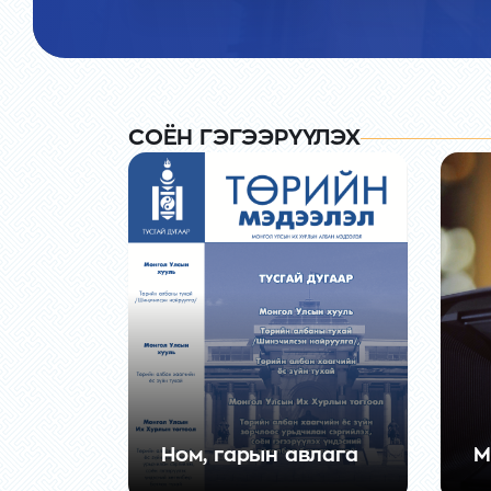
CОЁН ГЭГЭЭРҮҮЛЭХ
Ном, гарын авлага
М