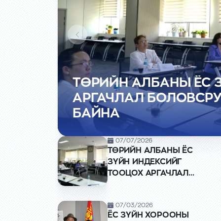
ТӨРИЙН АЛБАНЫ ЁС 
ЁС ЗҮЙН ХОРООНЫ 
АРГАЧЛАЛ БОЛОВСР
ЁС ЗҮЙН ХОРООНЫ 2
Н.ГАНБААТАРЫГ МОН
БАЙНА
ХУРАЛДААН БОЛЛОО
МЕДАЛЬ ХӨДӨЛМӨРИ
ТУГИЙН ОДОНГООР 
07/07/2026
ТӨРИЙН АЛБАНЫ ЁС
ЗҮЙН ИНДЕКСИЙГ
ТООЦОХ АРГАЧЛАЛ
БОЛОВСРУУЛАХ АЖИЛ
ҮРГЭЛЖИЛЖ БАЙНА
07/03/2026
ЁС ЗҮЙН ХОРООНЫ