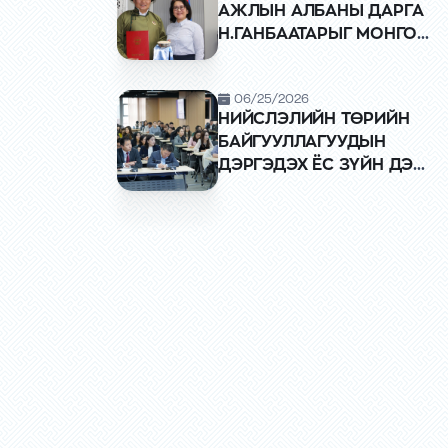
АЖЛЫН АЛБАНЫ ДАРГА
Н.ГАНБААТАРЫГ МОНГОЛ
УЛСЫН ТӨРИЙН ОДОН,
МЕДАЛЬ ХӨДӨЛМӨРИЙН
06/25/2026
ГАВЬЯАНЫ УЛААН
НИЙСЛЭЛИЙН ТӨРИЙН
ТУГИЙН ОДОНГООР
БАЙГУУЛЛАГУУДЫН
ШАГНАЛАА
ДЭРГЭДЭХ ЁС ЗҮЙН ДЭД
ХОРООНЫ ГИШҮҮДИЙГ
ЧАДАВХЖУУЛАХ
СУРГАЛТ ЗОХИОН
БАЙГУУЛЖ БАЙНА