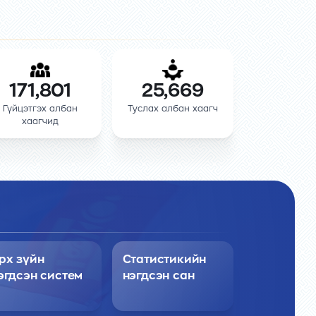
171,801
25,669
Гүйцэтгэх албан
Туслах албан хаагч
хаагчид
рх зүйн
Статистикийн
эгдсэн систем
нэгдсэн сан