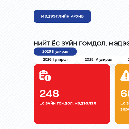
МЭДЭЭЛЛИЙН АРХИВ
НИЙТ ЁС ЗҮЙН ГОМДОЛ, МЭДЭ
2026 II улирал
2026 I улирал
2025 IV улирал
248
6
Ёс зүйн гомдол, мэдээлэл
Ёс 
зөр