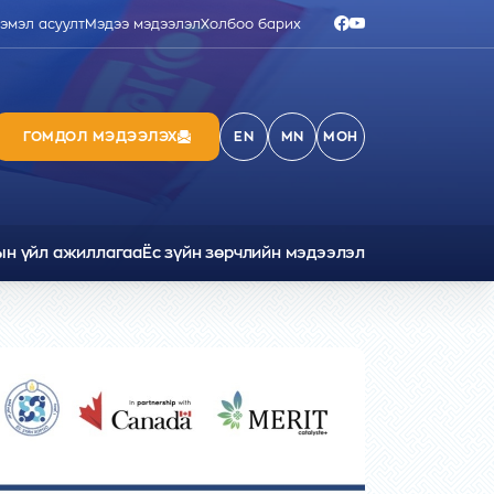
ээмэл асуулт
Мэдээ мэдээлэл
Холбоо барих
ГОМДОЛ МЭДЭЭЛЭХ
EN
MN
МОН
ын үйл ажиллагаа
Ёс зүйн зөрчлийн мэдээлэл