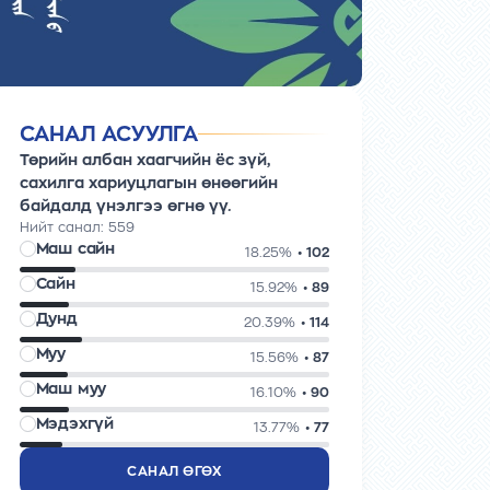
САНАЛ АСУУЛГА
Төрийн албан хаагчийн ёс зүй,
сахилга хариуцлагын өнөөгийн
байдалд үнэлгээ өгнө үү.
Нийт санал:
559
Маш сайн
18.25%
• 102
Сайн
15.92%
• 89
Дунд
20.39%
• 114
Муу
15.56%
• 87
Маш муу
16.10%
• 90
Мэдэхгүй
13.77%
• 77
САНАЛ ӨГӨХ