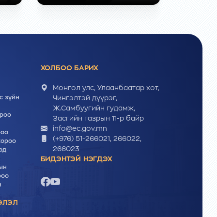
ХОЛБОО БАРИХ
Монгол улс, Улаанбаатар хот,
с зүйн
Чингэлтэй дүүрэг,
Ж.Самбуугийн гудамж,
ороо
Засгийн газрын 11-р байр
info@ec.gov.mn
роо
(+976) 51-266021, 266022,
хороо
266023
эд
БИДЭНТЭЙ НЭГДЭХ
ын
роо
н
ЭЛЭЛ