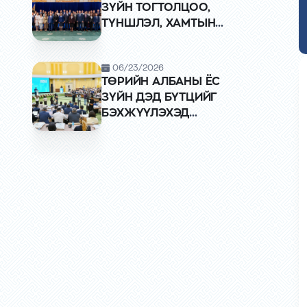
ЗҮЙН ТОГТОЛЦОО,
ТҮНШЛЭЛ, ХАМТЫН
АЖИЛЛАГАА"
УУЛЗАЛТЫГ ЗОХИОН
06/23/2026
БАЙГУУЛЛАА
ТӨРИЙН АЛБАНЫ ЁС
ЗҮЙН ДЭД БҮТЦИЙГ
БЭХЖҮҮЛЭХЭД
КАЗАКСТАН УЛСТАЙ
ХАМТРАН АЖИЛЛАНА