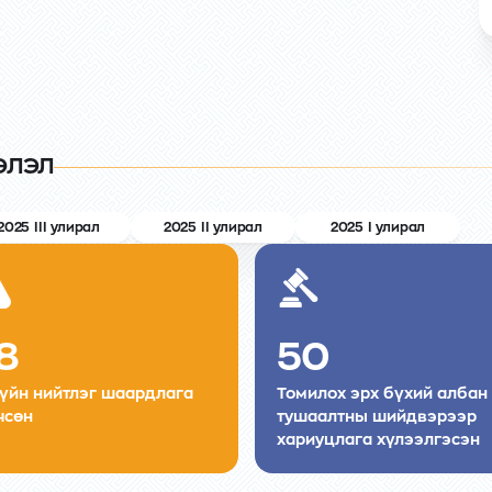
ЭЛЭЛ
2025 III улирал
2025 II улирал
2025 I улирал
8
50
зүйн нийтлэг шаардлага
Томилох эрх бүхий албан
чсөн
тушаалтны шийдвэрээр
хариуцлага хүлээлгэсэн