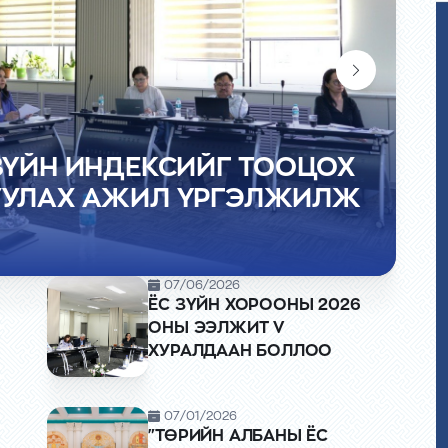
ЗҮЙН ИНДЕКСИЙГ ТООЦОХ
АЖЛЫН АЛБАНЫ ДАРГА
УУЛАХ АЖИЛ ҮРГЭЛЖИЛЖ
026 ОНЫ ЭЭЛЖИТ V
ГОЛ УЛСЫН ТӨРИЙН ОДОН,
ЙН ГАВЬЯАНЫ УЛААН
ШАГНАЛАА
07/06/2026
ЁС ЗҮЙН ХОРООНЫ 2026
ОНЫ ЭЭЛЖИТ V
ХУРАЛДААН БОЛЛОО
07/01/2026
"ТӨРИЙН АЛБАНЫ ЁС