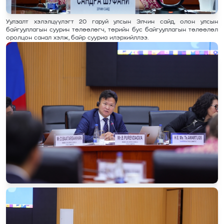
Уулзалт хэлэлцүүлэгт 20 гаруй улсын Элчин сайд, олон улсын
байгууллагын суурин төлөөлөгч, төрийн бус байгууллагын төлөөлөл
оролцон санал хэлж, байр сууриа илэрхийллээ.