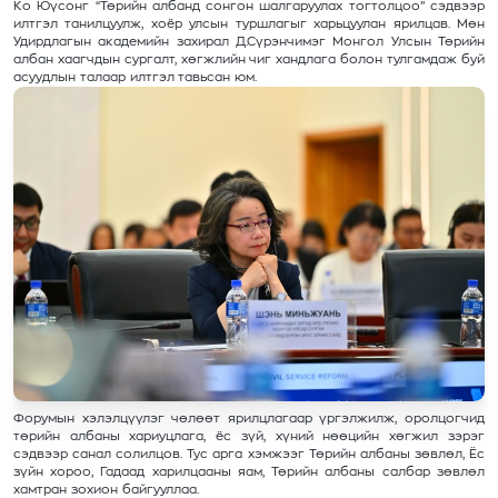
Ко Юүсонг “Төрийн албанд сонгон шалгаруулах тогтолцоо” сэдвээр
илтгэл танилцуулж, хоёр улсын туршлагыг харьцуулан ярилцав. Мөн
Удирдлагын академийн захирал Д.Сүрэнчимэг Монгол Улсын Төрийн
албан хаагчдын сургалт, хөгжлийн чиг хандлага болон тулгамдаж буй
асуудлын талаар илтгэл тавьсан юм.
Форумын хэлэлцүүлэг чөлөөт ярилцлагаар үргэлжилж, оролцогчид
төрийн албаны хариуцлага, ёс зүй, хүний нөөцийн хөгжил зэрэг
сэдвээр санал солилцов. Тус арга хэмжээг Төрийн албаны зөвлөл, Ёс
зүйн хороо, Гадаад харилцааны яам, Төрийн албаны салбар зөвлөл
хамтран зохион байгууллаа.