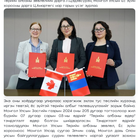
Төрийн албаны зөвлөлийн дарга Л.Цэдэвсүрэн, Монгол Улсын Ёс зүйн
хорооны дарга Ц.Амартөгс нар гарын үсэг зурлаа.
Энэ оны хоёрдугаар улирлаас хэрэгжиж эхлэх тус төслийн хүрээнд
иргэн төвтэй, ёс зүйтэй төрийн албыг төлөвшүүлэхийг зорьж байна.
Монгол Улсын Засгийн газрын 2024 оны 205 дугаар тогтоолоор жил
бүрийн 07 дугаар сарын 03-ны өдрийг “Төрийн албаны өдөр”
тэмдэглэлт өдөр болгон шийдвэрлэсэн. Тэмдэглэлт өдрийг
тохиолдуулан Монгол Улсын Төрийн албаны зөвлөл, Ёс зүйн
хорооноос Монгол Улсад суугаа Элчин сайд, Монгол дахь Олон
улсын байгууллагуудын суурин төлөөлөгч нартай уулзалт зохион