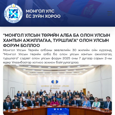
“МОНГОЛ УЛСЫН ТӨРИЙН АЛБА БА ОЛОН УЛСЫН
ХАМТЫН АЖИЛЛАГАА, ТУРШЛАГА” ОЛОН УЛСЫН
ФОРУМ БОЛЛОО
Монгол Улсын Төрийн албаны зөвлөлийн 30 жилийн ойн хүрээнд,
“Монгол Улсын төрийн алба ба олон улсын хамтын ажиллагаа,
туршлага” сэдэвт олон улсын форум 2025 оны 7 дугаар сарын 2-ны
өдөр Улаанбаатар хотноо зохион байгуулагдлаа.