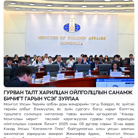
ГУРВАН ТАЛТ ХАРИЛЦАН ОЙЛГОЛЦЛЫН САНАМЖ
БИЧИГТ ГАРЫН ҮСЭГ ЗУРЛАА
Монгол Улсын Төрийн албан дахь жендэрийн тэгш байдал, ёс зүйтэй
төрийн албыг бэхжүүлэх, ёс зүйн сургагч багш нарыг бэлтгэх,
туршлага солилцох чиглэлээр таван жилийн хугацаатай "Канад-
Монголын мерит" төслийг хэрэгжүүлэх гурван талт харилцан
ойлголцлын санамж бичигт 2025 оны 05 дугаар сарын 12-ны өдөр
Канад Улсын "Каталисте Плас" байгууллагын олон улсын хамтын
ажиллагаа хариуцсан захирал Женнифер Адамс, Монгол Улсын