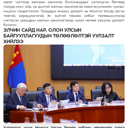
зэрэг чиглэлд хамтран ажиллах боломжуудыг хэлэлцсэн бөгөөд
талууд илүү ойр, үр дүнтэй хамтын ажиллагаа хэрэгжүүлэхийн чухлыг
онцлон тэмдэглэлээ. Талуудын энэхүү уулзалт нь Монгол Улсад иргэн
төвтэй, хариуцлагатай, ёс зүйтэй төрийн албыг төлөвшүүлэхэд
чиглэсэн цаашдын хамтын ажиллагаанд чухал нөлөө үзүүлэх уулзалт
боллоо.
ЭЛЧИН САЙД НАР, ОЛОН УЛСЫН
БАЙГУУЛЛАГУУДЫН ТӨЛӨӨЛӨЛТЭЙ УУЛЗАЛТ
ХИЙЛЭЭ
Уулзалтыг нээж Монгол Улсын Төрийн албаны зөвлөлийн дарга