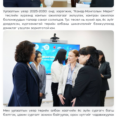
Уулзалтын үеэр 2025-2030 онд хэрэгжих, “Канад-Монголын Мерит”
төслийн хүрээнд хамтын ажиллагааг эхлүүлэх, хамтран ажиллах
боломжуудын талаар санал солилцов. Тус төсөл нь хүний эрх, ёс зүйг
дээдэлсэн, хүртээмжтэй төрийн албаны шинэчлэлийг бэхжүүлэхэд
дэмжлэг үзүүлэх зорилготой юм.
Мөн уулзалтын үеэр төрийн албан хаагчийн ёс зүйн сургагч багш
бэлтгэх, цахим сургалт зохион байгуулах, орон нутгийг чадавхжуулах