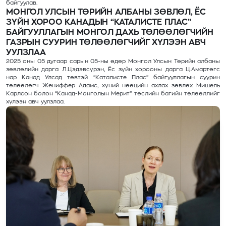
байгуулав.
МОНГОЛ УЛСЫН ТӨРИЙН АЛБАНЫ ЗӨВЛӨЛ, ЁС
ЗҮЙН ХОРОО КАНАДЫН “КАТАЛИСТЕ ПЛАС”
БАЙГУУЛЛАГЫН МОНГОЛ ДАХЬ ТӨЛӨӨЛӨГЧИЙН
ГАЗРЫН СУУРИН ТӨЛӨӨЛӨГЧИЙГ ХҮЛЭЭН АВЧ
УУЛЗЛАА
2025 оны 05 дугаар сарын 05-ны өдөр Монгол Улсын Төрийн албаны
зөвлөлийн дарга Л.Цэдэвсүрэн, Ёс зүйн хорооны дарга Ц.Амартөгс
нар Канад Улсад төвтэй “Каталисте Плас” байгууллагын суурин
төлөөлөгч Жениффер Адамс, хүний нөөцийн ахлах зөвлөх Мишель
Карлсон болон “Канад-Монголын Мерит” төслийн багийн төлөөллийг
хүлээн авч уулзлаа.