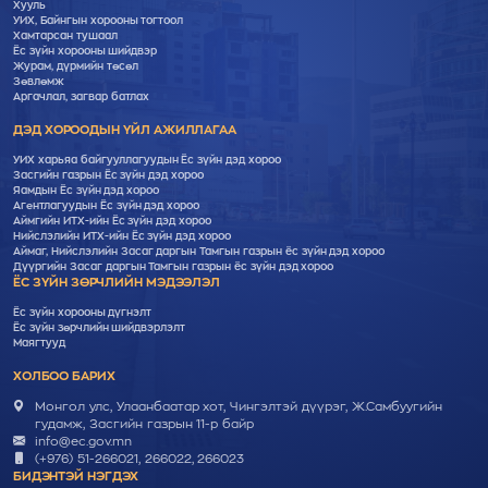
Хууль
УИХ, Байнгын хорооны тогтоол
Хамтарсан тушаал
Ёс зүйн хорооны шийдвэр
Журам, дүрмийн төсөл
Зөвлөмж
Аргачлал, загвар батлах
ДЭД ХОРООДЫН ҮЙЛ АЖИЛЛАГАА
УИХ харьяа байгууллагуудын Ёс зүйн дэд хороо
Засгийн газрын Ёс зүйн дэд хороо
Яамдын Ёс зүйн дэд хороо
Агентлагуудын Ёс зүйн дэд хороо
Аймгийн ИТХ-ийн Ёс зүйн дэд хороо
Нийслэлийн ИТХ-ийн Ёс зүйн дэд хороо
Аймаг, Нийслэлийн Засаг даргын Тамгын газрын ёс зүйн дэд хороо
Дүүргийн Засаг даргын Тамгын газрын ёс зүйн дэд хороо
ЁС ЗҮЙН ЗӨРЧЛИЙН МЭДЭЭЛЭЛ
Ёс зүйн хорооны дүгнэлт
Ёс зүйн зөрчлийн шийдвэрлэлт
Маягтууд
ХОЛБОО БАРИХ
Монгол улс, Улаанбаатар хот, Чингэлтэй дүүрэг, Ж.Самбуугийн
гудамж, Засгийн газрын 11-р байр
info@ec.gov.mn
(+976) 51-266021, 266022, 266023
БИДЭНТЭЙ НЭГДЭХ