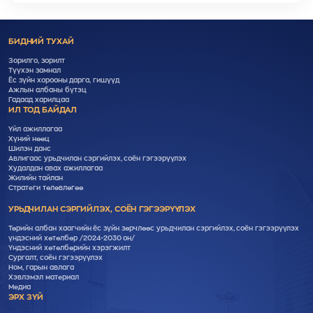
БИДНИЙ ТУХАЙ
Зорилго, зорилт
Түүхэн замнал
Ёс зүйн хорооны дарга, гишүүд
Ажлын албаны бүтэц
Гадаад харилцаа
ИЛ ТОД БАЙДАЛ
Үйл ажиллагаа
Хүний нөөц
Шилэн данс
Авлигаас урьдчилан сэргийлэх, соён гэгээрүүлэх
Худалдан авах ажиллагаа
Жилийн тайлан
Стратеги төлөвлөгөө
УРЬДЧИЛАН СЭРГИЙЛЭХ, СОЁН ГЭГЭЭРҮҮЛЭХ
Төрийн албан хаагчийн ёс зүйн зөрчлөөс урьдчилан сэргийлэх, соён гэгээрүүлэх
үндэсний хөтөлбөр /2024-2030 он/
Үндэсний хөтөлбөрийн хэрэгжилт
Cургалт, cоён гэгээрүүлэх
Ном, гарын авлага
Хэвлэмэл материал
Медиа
ЭРХ ЗҮЙ