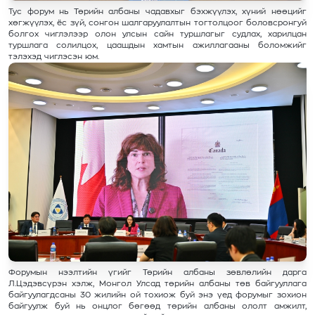
Тус форум нь Төрийн албаны чадавхыг бэхжүүлэх, хүний нөөцийг
хөгжүүлэх, ёс зүй, сонгон шалгаруулалтын тогтолцоог боловсронгуй
болгох чиглэлээр олон улсын сайн туршлагыг судлах, харилцан
туршлага солилцох, цаашдын хамтын ажиллагааны боломжийг
тэлэхэд чиглэсэн юм.
Форумын нээлтийн үгийг Төрийн албаны зөвлөлийн дарга
Л.Цэдэвсүрэн хэлж, Монгол Улсад төрийн албаны төв байгууллага
байгуулагдсаны 30 жилийн ой тохиож буй энэ үед форумыг зохион
байгуулж буй нь онцлог бөгөөд төрийн албаны ололт амжилт,