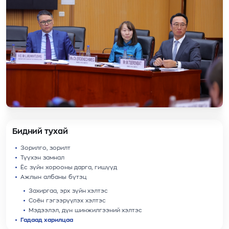
Бидний тухай
Зорилго, зорилт
Түүхэн замнал
Ёс зүйн хорооны дарга, гишүүд
Ажлын албаны бүтэц
Захиргаа, эрх зүйн хэлтэс
Соён гэгээрүүлэх хэлтэс
Мэдээлэл, дүн шинжилгээний хэлтэс
Гадаад харилцаа