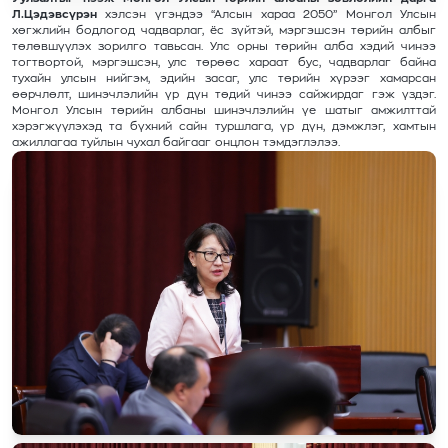
Л.Цэдэвсүрэн
хэлсэн үгэндээ “Алсын хараа 2050” Монгол Улсын
хөгжлийн бодлогод чадварлаг, ёс зүйтэй, мэргэшсэн төрийн албыг
төлөвшүүлэх зорилго тавьсан. Улс орны төрийн алба хэдий чинээ
тогтвортой, мэргэшсэн, улс төрөөс хараат бус, чадварлаг байна
тухайн улсын нийгэм, эдийн засаг, улс төрийн хүрээг хамарсан
өөрчлөлт, шинэчлэлийн үр дүн төдий чинээ сайжирдаг гэж үздэг.
Монгол Улсын төрийн албаны шинэчлэлийн үе шатыг амжилттай
хэрэгжүүлэхэд та бүхний сайн туршлага, үр дүн, дэмжлэг, хамтын
ажиллагаа туйлын чухал байгааг онцлон тэмдэглэлээ.