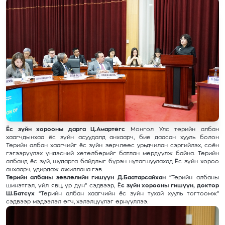
Ёс зүйн хорооны дарга Ц.Амартөгс
Монгол Улс төрийн албан
хаагчдынхаа ёс зүйн асуудалд анхаарч, бие даасан хууль болон
Төрийн албан хаагчийг ёс зүйн зөрчлөөс урьдчилан сэргийлэх, соён
гэгээрүүлэх үндэсний хөтөлбөрийг батлан мөрдүүлж байна. Төрийн
албанд ёс зүй, шударга байдлыг бүрэн нутагшуулахад Ёс зүйн хороо
анхаарч, удирдаж ажиллана гэв.
Төрийн албаны зөвлөлийн гишүүн Д.Баатарсайхан
“Төрийн албаны
шинэтгэл, үйл явц, үр дүн” сэдвээр, Ё
с зүйн хорооны гишүүн, доктор
Ш.Батсүх
“Төрийн албан хаагчийн ёс зүйн тухай хууль тогтоомж”
сэдвээр мэдээлэл өгч, хэлэлцүүлэг өрнүүллээ.