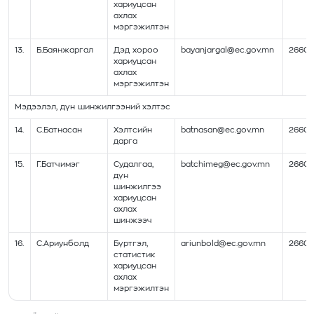
хариуцсан
ахлах
мэргэжилтэн
13.
Б.Баянжаргал
Дэд хороо
bayanjargal@ec.gov.mn
26602
хариуцсан
ахлах
мэргэжилтэн
Мэдээлэл, дүн шинжилгээний хэлтэс
14.
С.Батнасан
Хэлтсийн
batnasan@ec.gov.mn
26602
дарга
15.
Г.Батчимэг
Судалгаа,
batchimeg@ec.gov.mn
26602
дүн
шинжилгээ
хариуцсан
ахлах
шинжээч
16.
С.Ариунболд
Бүртгэл,
ariunbold@ec.gov.mn
26602
статистик
хариуцсан
ахлах
мэргэжилтэн