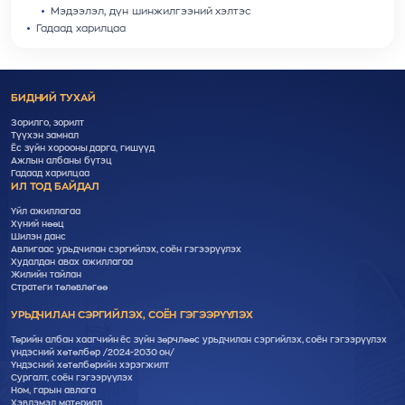
Мэдээлэл, дүн шинжилгээний хэлтэс
Гадаад харилцаа
БИДНИЙ ТУХАЙ
Зорилго, зорилт
Түүхэн замнал
Ёс зүйн хорооны дарга, гишүүд
Ажлын албаны бүтэц
Гадаад харилцаа
ИЛ ТОД БАЙДАЛ
Үйл ажиллагаа
Хүний нөөц
Шилэн данс
Авлигаас урьдчилан сэргийлэх, соён гэгээрүүлэх
Худалдан авах ажиллагаа
Жилийн тайлан
Стратеги төлөвлөгөө
УРЬДЧИЛАН СЭРГИЙЛЭХ, СОЁН ГЭГЭЭРҮҮЛЭХ
Төрийн албан хаагчийн ёс зүйн зөрчлөөс урьдчилан сэргийлэх, соён гэгээрүүлэх
үндэсний хөтөлбөр /2024-2030 он/
Үндэсний хөтөлбөрийн хэрэгжилт
Cургалт, cоён гэгээрүүлэх
Ном, гарын авлага
Хэвлэмэл материал