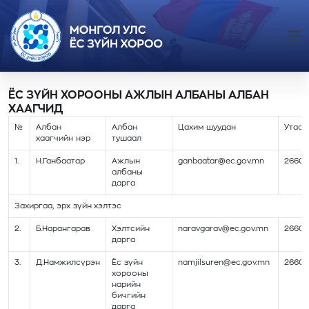
ЁС ЗҮЙН ХОРООНЫ АЖЛЫН АЛБАНЫ АЛБАН
ХААГЧИД
№
Албан
Албан
Цахим шуудан
Утас
хаагчийн нэр
тушаал
1.
Н.Ганбаатар
Ажлын
ganbaatar@ec.gov.mn
2660
албаны
дарга
Захиргаа, эрх зүйн хэлтэс
2.
Б.Нарангарав
Хэлтсийн
naravgarav@ec.gov.mn
26602
дарга
3.
Д.Намжилсүрэн
Ёс зүйн
namjilsuren@ec.gov.mn
26602
хорооны
нарийн
бичгийн
дарга