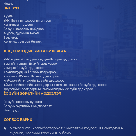
Медиа
ЭРХ ЗҮЙ
Хууль
УИХ, Байнгын хорооны тогтоол
Хамтарсан тушаал
Ёс зүйн хорооны шийдвэр
Журам, дүрмийн төсөл
Зөвлөмж
Аргачлал, загвар батлах
ДЭД ХОРООДЫН ҮЙЛ АЖИЛЛАГАА
УИХ харьяа байгууллагуудын Ёс зүйн дэд хороо
Засгийн газрын Ёс зүйн дэд хороо
Яамдын Ёс зүйн дэд хороо
Агентлагуудын Ёс зүйн дэд хороо
Аймгийн ИТХ-ийн Ёс зүйн дэд хороо
Нийслэлийн ИТХ-ийн Ёс зүйн дэд хороо
Аймаг, Нийслэлийн Засаг даргын Тамгын газрын ёс зүйн дэд хороо
Дүүргийн Засаг даргын Тамгын газрын ёс зүйн дэд хороо
ЁС ЗҮЙН ЗӨРЧЛИЙН МЭДЭЭЛЭЛ
Ёс зүйн хорооны дүгнэлт
Ёс зүйн зөрчлийн шийдвэрлэлт
Маягтууд
ХОЛБОО БАРИХ
Монгол улс, Улаанбаатар хот, Чингэлтэй дүүрэг, Ж.Самбуугийн
гудамж, Засгийн газрын 11-р байр