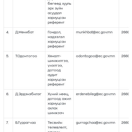
бөгөөд хууль
эрх зүйн
асуудал
хариуцсан
референт
4.
Д.Мөнхбат
Гомдол,
munkhbat@ec.gov.mn
26602
мэдээлэл
хариуцсан
референт
5.
Т.Одонтогоо
Хяналт-
odontogoo@ec.gov.mn
26602
шинжилгээ,
үнэлгээ,
дотоод
аудит
хариуцсан
референт
6.
Д.Эрдэнэбилэг
Хүний нөөц,
erdenebileg@ec.gov.mn
26602
дотоод ажил
хариуцсан
ахлах
шинжээч
7.
Б.Гүррагчаа
Төсвийн
gurragchaa@ec.gov.mn
26602
төлөвлөлт,