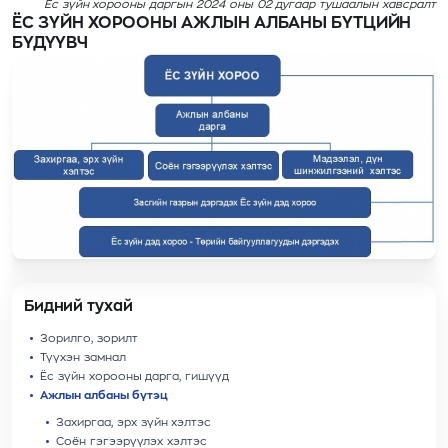
Ёс зүйн хорооны даргын 2024 оны 02 дугаар тушаалын хавсралт
ЁС ЗҮЙН ХОРООНЫ АЖЛЫН АЛБАНЫ БҮТЦИЙН
БҮДҮҮВЧ
Бидний тухай
Зорилго, зорилт
Түүхэн замнал
Ёс зүйн хорооны дарга, гишүүд
Ажлын албаны бүтэц
Захиргаа, эрх зүйн хэлтэс
Соён гэгээрүүлэх хэлтэс