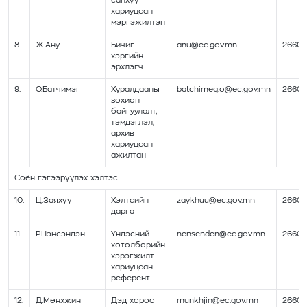
санхүү
хариуцсан
мэргэжилтэн
8.
Ж.Ану
Бичиг
anu@ec.gov.mn
26602
хэргийн
эрхлэгч
9.
О.Батчимэг
Хуралдааны
batchimeg.o@ec.gov.mn
26602
зохион
байгуулалт,
тэмдэглэл,
архив
хариуцсан
ажилтан
Соён гэгээрүүлэх хэлтэс
10.
Ц.Заяхүү
Хэлтсийн
zaykhuu@ec.gov.mn
26602
дарга
11.
Р.Нэнсэндэн
Үндэсний
nensenden@ec.gov.mn
26602
хөтөлбөрийн
хэрэгжилт
хариуцсан
референт
12.
Д.Мөнхжин
Дэд хороо
munkhjin@ec.gov.mn
26602