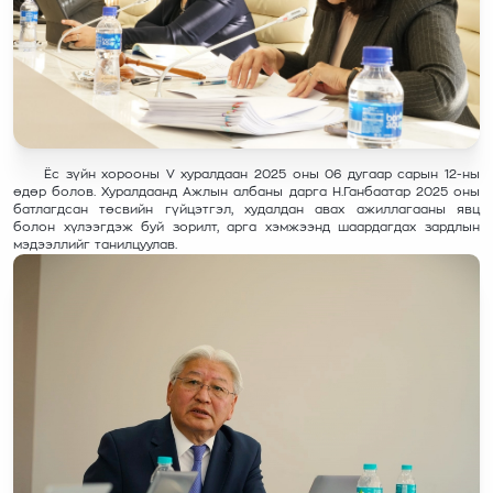
Ёс зүйн хорооны V хуралдаан 2025 оны 06 дугаар сарын 12-ны
өдөр болов. Хуралдаанд Ажлын албаны дарга Н.Ганбаатар 2025 оны
батлагдсан төсвийн гүйцэтгэл, худалдан авах ажиллагааны явц
болон хүлээгдэж буй зорилт, арга хэмжээнд шаардагдах зардлын
мэдээллийг танилцуулав.