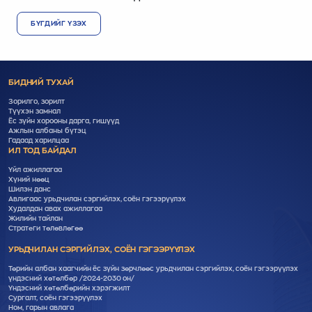
БҮГДИЙГ ҮЗЭХ
БИДНИЙ ТУХАЙ
Зорилго, зорилт
Түүхэн замнал
Ёс зүйн хорооны дарга, гишүүд
Ажлын албаны бүтэц
Гадаад харилцаа
ИЛ ТОД БАЙДАЛ
Үйл ажиллагаа
Хүний нөөц
Шилэн данс
Авлигаас урьдчилан сэргийлэх, соён гэгээрүүлэх
Худалдан авах ажиллагаа
Жилийн тайлан
Стратеги төлөвлөгөө
УРЬДЧИЛАН СЭРГИЙЛЭХ, СОЁН ГЭГЭЭРҮҮЛЭХ
Төрийн албан хаагчийн ёс зүйн зөрчлөөс урьдчилан сэргийлэх, соён гэгээрүүлэх
үндэсний хөтөлбөр /2024-2030 он/
Үндэсний хөтөлбөрийн хэрэгжилт
Cургалт, cоён гэгээрүүлэх
Ном, гарын авлага