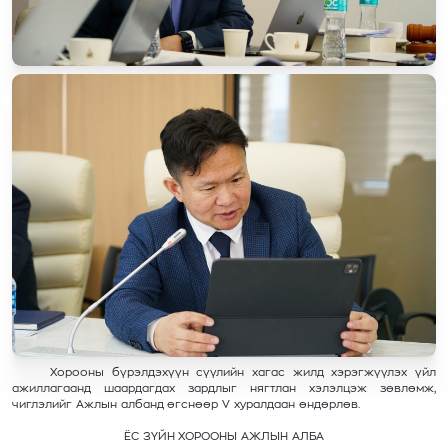
Хорооны бүрэлдэхүүн сүүлийн хагас жилд хэрэгжүүлэх үйл
ажиллагаанд шаардагдах зардлыг нягтлан хэлэлцэж зөвлөмж,
чиглэлийг Ажлын албанд өгснөөр V хуралдаан өндөрлөв.
ЁС ЗҮЙН ХОРООНЫ АЖЛЫН АЛБА