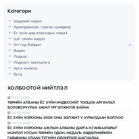
Категори
Шуурхай мэдээ
Хуралдаанаас гарсан шийдвэр
Ёс зүйн дэд хороодын мэдээ
Цаг үеийн мэдээ
Ил тод байдал
Видео
Подкас
Подкаст, ярилцлага
Арга хэмжээ
Бүгд
ХОЛБООТОЙ НИЙТЛЭЛ
07/07/2026
ТӨРИЙН АЛБАНЫ ЁС ЗҮЙН ИНДЕКСИЙГ ТООЦОХ АРГАЧЛАЛ
БОЛОВСРУУЛАХ АЖИЛ ҮРГЭЛЖИЛЖ БАЙНА
06/07/2026
ЁС ЗҮЙН ХОРООНЫ 2026 ОНЫ ЭЭЛЖИТ V ХУРАЛДААН БОЛЛОО
03/07/2026
ЁС ЗҮЙН ХОРООНЫ АЖЛЫН АЛБАНЫ ДАРГА Н.ГАНБААТАРЫГ
МОНГОЛ УЛСЫН ТӨРИЙН ОДОН, МЕДАЛЬ ХӨДӨЛМӨРИЙН
ГАВЬЯАНЫ УЛААН ТУГИЙН ОДОНГООР ШАГНАЛАА