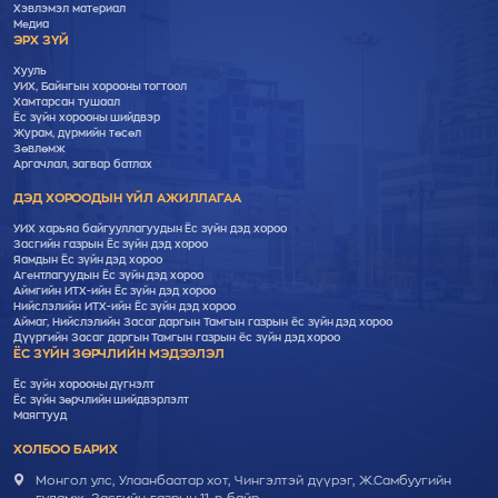
Хэвлэмэл материал
Медиа
ЭРХ ЗҮЙ
Хууль
УИХ, Байнгын хорооны тогтоол
Хамтарсан тушаал
Ёс зүйн хорооны шийдвэр
Журам, дүрмийн төсөл
Зөвлөмж
Аргачлал, загвар батлах
ДЭД ХОРООДЫН ҮЙЛ АЖИЛЛАГАА
УИХ харьяа байгууллагуудын Ёс зүйн дэд хороо
Засгийн газрын Ёс зүйн дэд хороо
Яамдын Ёс зүйн дэд хороо
Агентлагуудын Ёс зүйн дэд хороо
Аймгийн ИТХ-ийн Ёс зүйн дэд хороо
Нийслэлийн ИТХ-ийн Ёс зүйн дэд хороо
Аймаг, Нийслэлийн Засаг даргын Тамгын газрын ёс зүйн дэд хороо
Дүүргийн Засаг даргын Тамгын газрын ёс зүйн дэд хороо
ЁС ЗҮЙН ЗӨРЧЛИЙН МЭДЭЭЛЭЛ
Ёс зүйн хорооны дүгнэлт
Ёс зүйн зөрчлийн шийдвэрлэлт
Маягтууд
ХОЛБОО БАРИХ
Монгол улс, Улаанбаатар хот, Чингэлтэй дүүрэг, Ж.Самбуугийн