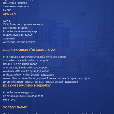
Ном, гарын авлага
Хэвлэмэл материал
Медиа
ЭРХ ЗҮЙ
Хууль
УИХ, Байнгын хорооны тогтоол
Хамтарсан тушаал
Ёс зүйн хорооны шийдвэр
Журам, дүрмийн төсөл
Зөвлөмж
Аргачлал, загвар батлах
ДЭД ХОРООДЫН ҮЙЛ АЖИЛЛАГАА
УИХ харьяа байгууллагуудын Ёс зүйн дэд хороо
Засгийн газрын Ёс зүйн дэд хороо
Яамдын Ёс зүйн дэд хороо
Агентлагуудын Ёс зүйн дэд хороо
Аймгийн ИТХ-ийн Ёс зүйн дэд хороо
Нийслэлийн ИТХ-ийн Ёс зүйн дэд хороо
Аймаг, Нийслэлийн Засаг даргын Тамгын газрын ёс зүйн дэд хороо
Дүүргийн Засаг даргын Тамгын газрын ёс зүйн дэд хороо
ЁС ЗҮЙН ЗӨРЧЛИЙН МЭДЭЭЛЭЛ
Ёс зүйн хорооны дүгнэлт
Ёс зүйн зөрчлийн шийдвэрлэлт
Маягтууд
ХОЛБОО БАРИХ