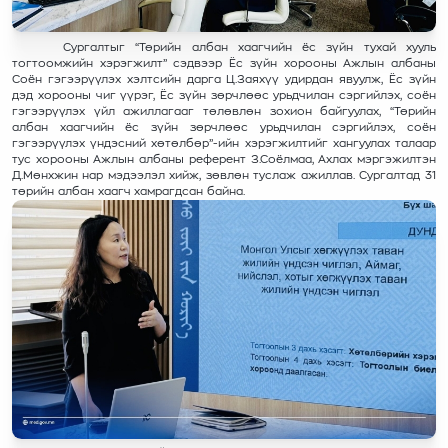
Сургалтыг “Төрийн албан хаагчийн ёс зүйн тухай хууль
тогтоомжийн хэрэгжилт” сэдвээр Ёс зүйн хорооны Ажлын албаны
Соён гэгээрүүлэх хэлтсийн дарга Ц.Заяхүү удирдан явуулж, Ёс зүйн
дэд хорооны чиг үүрэг, Ёс зүйн зөрчлөөс урьдчилан сэргийлэх, соён
гэгээрүүлэх үйл ажиллагааг төлөвлөн зохион байгуулах, “Төрийн
албан хаагчийн ёс зүйн зөрчлөөс урьдчилан сэргийлэх, соён
гэгээрүүлэх үндэсний хөтөлбөр”-ийн хэрэгжилтийг хангуулах талаар
тус хорооны Ажлын албаны референт З.Соёлмаа, Ахлах мэргэжилтэн
Д.Мөнхжин нар мэдээлэл хийж, зөвлөн туслаж ажиллав. Сургалтад 31
төрийн албан хаагч хамрагдсан байна.