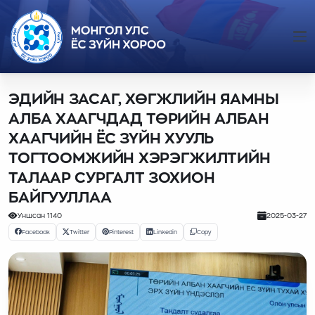
ЭДИЙН ЗАСАГ, ХӨГЖЛИЙН ЯАМНЫ
АЛБА ХААГЧДАД ТӨРИЙН АЛБАН
ХААГЧИЙН ЁС ЗҮЙН ХУУЛЬ
ТОГТООМЖИЙН ХЭРЭГЖИЛТИЙН
ТАЛААР СУРГАЛТ ЗОХИОН
БАЙГУУЛЛАА
Уншсан
1140
2025-03-27
Facebook
Twitter
Pinterest
Linkedin
Copy