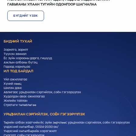
ГАВЬЯАНЫ УЛААН ТУГИЙН ОДОНГООР ШАГНАЛАА
БҮГДИЙГ ҮЗЭХ
БИДНИЙ ТУХАЙ
Зорилго, зорилт
Түүхэн замнал
Ёс зүйн хорооны дарга, гишүүд
Ажлын албаны бүтэц
Гадаад харилцаа
ИЛ ТОД БАЙДАЛ
Үйл ажиллагаа
Хүний нөөц
Шилэн данс
Авлигаас урьдчилан сэргийлэх, соён гэгээрүүлэх
Худалдан авах ажиллагаа
Жилийн тайлан
Стратеги төлөвлөгөө
УРЬДЧИЛАН СЭРГИЙЛЭХ, СОЁН ГЭГЭЭРҮҮЛЭХ
Төрийн албан хаагчийн ёс зүйн зөрчлөөс урьдчилан сэргийлэх, соён гэгээрүүлэх
үндэсний хөтөлбөр /2024-2030 он/
Үндэсний хөтөлбөрийн хэрэгжилт
Cургалт, cоён гэгээрүүлэх