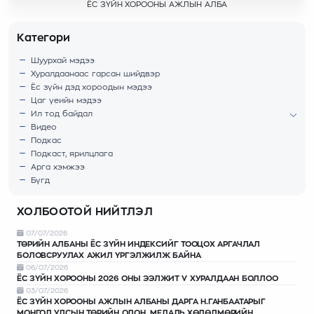
ЁС ЗҮЙН ХОРООНЫ АЖЛЫН АЛБА
Категори
Шуурхай мэдээ
Хуралдаанаас гарсан шийдвэр
Ёс зүйн дэд хороодын мэдээ
Цаг үеийн мэдээ
Ил тод байдал
Видео
Подкас
Подкаст, ярилцлага
Арга хэмжээ
Бүгд
ХОЛБООТОЙ НИЙТЛЭЛ
07/07/2026
ТӨРИЙН АЛБАНЫ ЁС ЗҮЙН ИНДЕКСИЙГ ТООЦОХ АРГАЧЛАЛ
БОЛОВСРУУЛАХ АЖИЛ ҮРГЭЛЖИЛЖ БАЙНА
06/07/2026
ЁС ЗҮЙН ХОРООНЫ 2026 ОНЫ ЭЭЛЖИТ V ХУРАЛДААН БОЛЛОО
03/07/2026
ЁС ЗҮЙН ХОРООНЫ АЖЛЫН АЛБАНЫ ДАРГА Н.ГАНБААТАРЫГ
МОНГОЛ УЛСЫН ТӨРИЙН ОДОН, МЕДАЛЬ ХӨДӨЛМӨРИЙН