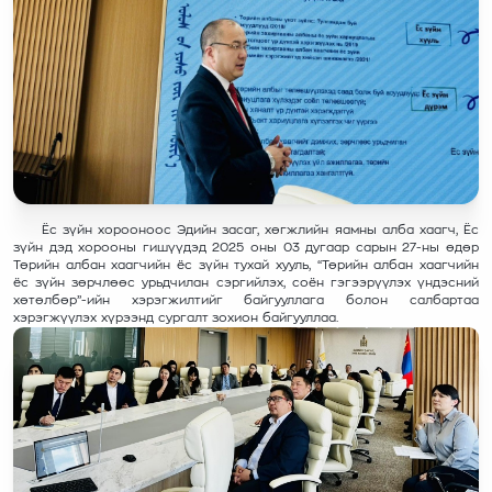
Ёс зүйн хорооноос Эдийн засаг, хөгжлийн яамны алба хаагч, Ёс
зүйн дэд хорооны гишүүдэд 2025 оны 03 дугаар сарын 27-ны өдөр
Төрийн албан хаагчийн ёс зүйн тухай хууль, “Төрийн албан хаагчийн
ёс зүйн зөрчлөөс урьдчилан сэргийлэх, соён гэгээрүүлэх үндэсний
хөтөлбөр”-ийн хэрэгжилтийг байгууллага болон салбартаа
хэрэгжүүлэх хүрээнд сургалт зохион байгууллаа.