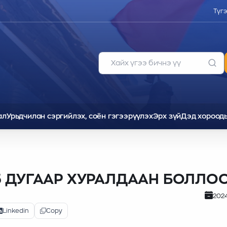
Түг
ал
Урьдчилан сэргийлэх, соён гэгээрүүлэх
Эрх зүй
Дэд хороод
5 ДУГААР ХУРАЛДААН БОЛЛО
202
Linkedin
Copy