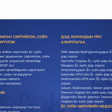
ЧИЛАН СЭРГИЙЛЭХ, СОЁН
ДЭД ХОРООДЫН ҮЙЛ
ЭРҮҮЛЭХ
АЖИЛЛАГАА
 албан хаагчийн ёс зүйн
УИХ харьяа байгууллагуудын Ё
өс урьдчилан сэргийлэх, соён
дэд хороо
үүлэх үндэсний хөтөлбөр
Засгийн газрын Ёс зүйн дэд х
2030 он/
Яамдын Ёс зүйн дэд хороо
ний хөтөлбөрийн хэрэгжилт
Агентлагуудын Ёс зүйн дэд хо
т, cоён гэгээрүүлэх
Аймгийн ИТХ-ийн Ёс зүйн дэд 
арын авлага
Нийслэлийн ИТХ-ийн Ёс зүйн д
мэл материал
хороо
Аймаг, Нийслэлийн Засаг дарг
ЗҮЙ
Тамгын газрын ёс зүйн дэд хо
Дүүргийн Засаг даргын Тамгы
газрын ёс зүйн дэд хороо
ЁС ЗҮЙН ЗӨРЧЛИЙН МЭДЭ
айнгын хорооны тогтоол
рсан тушаал