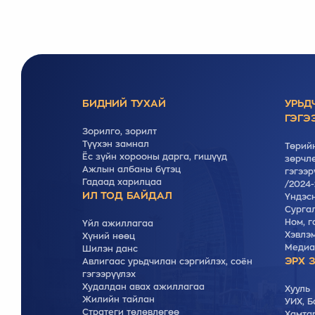
БИДНИЙ ТУХАЙ
УРЬД
ГЭГЭ
Зорилго, зорилт
Түүхэн замнал
Төрийн
Ёс зүйн хорооны дарга, гишүүд
зөрчлө
Ажлын албаны бүтэц
гэгээр
Гадаад харилцаа
/2024-
ИЛ ТОД БАЙДАЛ
Үндэс
Cургал
Ном, г
Үйл ажиллагаа
Хэвлэ
Хүний нөөц
Медиа
Шилэн данс
ЭРХ 
Авлигаас урьдчилан сэргийлэх, соён
гэгээрүүлэх
Худалдан авах ажиллагаа
Хууль
Жилийн тайлан
УИХ, Б
Стратеги төлөвлөгөө
Хамта