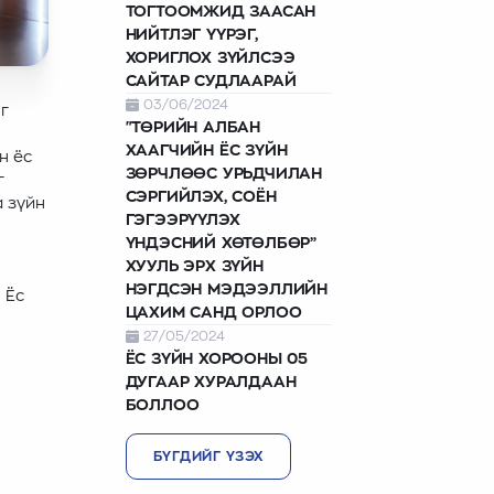
ТОГТООМЖИД ЗААСАН
НИЙТЛЭГ ҮҮРЭГ,
ХОРИГЛОХ ЗҮЙЛСЭЭ
САЙТАР СУДЛААРАЙ
03/06/2024
г
"ТӨРИЙН АЛБАН
ХААГЧИЙН ЁС ЗҮЙН
н ёс
ЗӨРЧЛӨӨС УРЬДЧИЛАН
г
СЭРГИЙЛЭХ, СОЁН
а зүйн
ГЭГЭЭРҮҮЛЭХ
ҮНДЭСНИЙ ХӨТӨЛБӨР”
ХУУЛЬ ЭРХ ЗҮЙН
НЭГДСЭН МЭДЭЭЛЛИЙН
 Ёс
ЦАХИМ САНД ОРЛОО
27/05/2024
ЁС ЗҮЙН ХОРООНЫ 05
ДУГААР ХУРАЛДААН
БОЛЛОО
БҮГДИЙГ ҮЗЭХ