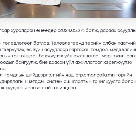
гаар хуралдаан өнөөдөр (2024.05.27) болж, дараах асуудлы
 төлөвлөгөөг батлав. Төлөвлөгөөнд төрийн албан хаагчий
эгээрүүлэх, ёс зүйн асуудлаар гаргасан гомдол, мэдээллий
лагын тогтолцоог бэхжүүлэх үйл ажиллагааг мэргэжил, арг
ороодыг байгуулж, бие даасан үйл ажиллагааг хэрэгжүүлэх
на.
, гомдлын шийдвэрлэлтийн явц, erp.emongolia.mn төрийн
удирдлагын нэгдсэн систем ашиглалтын танилцуулга болон
ах хуудасны загвартай танилцлаа.