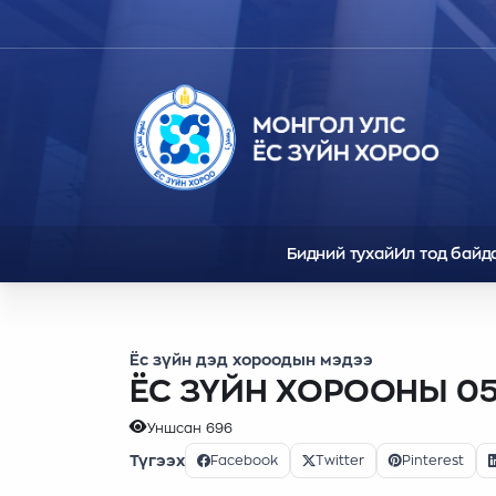
Бидний тухай
Ил тод байд
Ёс зүйн дэд хороодын мэдээ
ЁС ЗҮЙН ХОРООНЫ 0
Уншсан
696
Түгээх
Facebook
Twitter
Pinterest