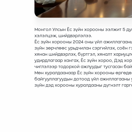
Монгол Улсын Ёс зүйн хорооны ээлжит 5 ду
хэлэлцэж, шийдвэрлэлээ.
Ёс зүйн хорооны 2024 оны үйл ажиллагааны
зүйн зөрчлөөс урьдчилан сэргийлэх, соён г
хянан шийдвэрлэх, бүртгэл, хяналт хариуц
удирдлагаар хангах, Ёс зүйн хороо, Дэд х
чиглэлээр тодорхой ажлуудыг тусгасан бай
Мөн хуралдаанаар Ёс зүйн хорооны өргөдөл
байгууллагуудын дотоод үйл ажиллагааны 
зүйн дэд хорооны хуралдааны дүгнэлт гарг