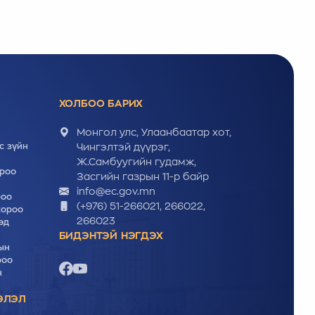
ХОЛБОО БАРИХ
Монгол улс, Улаанбаатар хот,
с зүйн
Чингэлтэй дүүрэг,
Ж.Самбуугийн гудамж,
ороо
Засгийн газрын 11-р байр
info@ec.gov.mn
роо
(+976) 51-266021, 266022,
хороо
266023
эд
БИДЭНТЭЙ НЭГДЭХ
ын
роо
н
ЭЛЭЛ