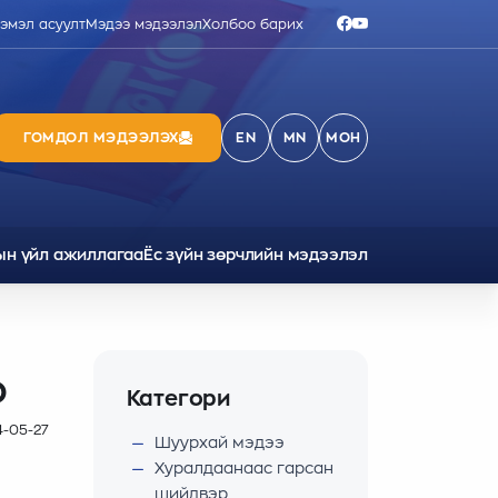
ээмэл асуулт
Мэдээ мэдээлэл
Холбоо барих
ГОМДОЛ МЭДЭЭЛЭХ
EN
MN
МОН
ын үйл ажиллагаа
Ёс зүйн зөрчлийн мэдээлэл
О
Категори
4-05-27
Шуурхай мэдээ
Хуралдаанаас гарсан
шийдвэр