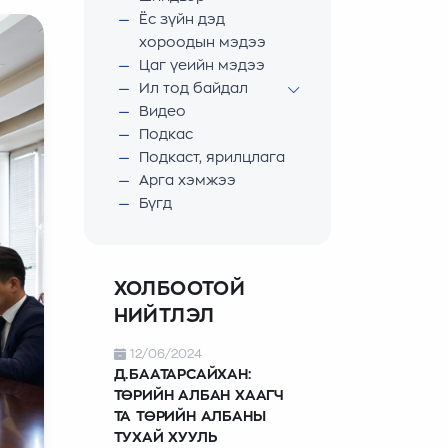
Ёс зүйн дэд
хороодын мэдээ
Цаг үеийн мэдээ
Ил тод байдал
Видео
Подкас
Подкаст, ярилцлага
Арга хэмжээ
Бүгд
ХОЛБООТОЙ
НИЙТЛЭЛ
12/06/2024
Д.БААТАРСАЙХАН:
ТӨРИЙН АЛБАН ХААГЧ
ТА ТӨРИЙН АЛБАНЫ
ТУХАЙ ХУУЛЬ