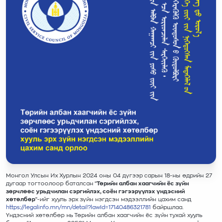
Монгол Улсын Их Хурлын 2024 оны 04 дүгээр сарын 18-ны өдрийн 27
дугаар тогтоолоор баталсан “
Төрийн албан хаагчийн ёс зүйн
зөрчлөөс урьдчилан сэргийлэх, соён гэгээрүүлэх үндэсний
хөтөлбөр
”-ийг хууль эрх зүйн нэгдсэн мэдээллийн цахим санд
https://legalinfo.mn/mn/detail?lawId=17140486321781
байршлаа.
Үндэсний хөтөлбөр нь Төрийн албан хаагчийн ёс зүйн тухай хууль