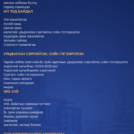
Ажлын албаны бүтэц
Гадаад харилцаа
ИЛ ТОД БАЙДАЛ
Үйл ажиллагаа
Хүний нөөц
Шилэн данс
Авлигаас урьдчилан сэргийлэх, соён гэгээрүүлэх
Худалдан авах ажиллагаа
Жилийн тайлан
Стратеги төлөвлөгөө
УРЬДЧИЛАН СЭРГИЙЛЭХ, СОЁН ГЭГЭЭРҮҮЛЭХ
Төрийн албан хаагчийн ёс зүйн зөрчлөөс урьдчилан сэргийлэх, соён гэгээрүүлэх
үндэсний хөтөлбөр /2024-2030 он/
Үндэсний хөтөлбөрийн хэрэгжилт
Cургалт, cоён гэгээрүүлэх
Ном, гарын авлага
Хэвлэмэл материал
Медиа
ЭРХ ЗҮЙ
Хууль
УИХ, Байнгын хорооны тогтоол
Хамтарсан тушаал
Ёс зүйн хорооны шийдвэр
Журам, дүрмийн төсөл
Зөвлөмж
Аргачлал, загвар батлах