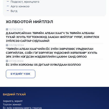
Подкаст, ярилцлага
Арга хэмжээ
Бүгд
ХОЛБООТОЙ НИЙТЛЭЛ
12/06/2024
Д.БААТАРСАЙХАН: ТӨРИЙН АЛБАН ХААГЧ ТА ТӨРИЙН АЛБАНЫ
ТУХАЙ ХУУЛЬ ТОГТООМЖИД ЗААСАН НИЙТЛЭГ ҮҮРЭГ, ХОРИГЛОХ
ЗҮЙЛСЭЭ САЙТАР СУДЛААРАЙ
03/06/2024
"ТӨРИЙН АЛБАН ХААГЧИЙН ЁС ЗҮЙН ЗӨРЧЛӨӨС УРЬДЧИЛАН
СЭРГИЙЛЭХ, СОЁН ГЭГЭЭРҮҮЛЭХ ҮНДЭСНИЙ ХӨТӨЛБӨР” ХУУЛЬ
ЭРХ ЗҮЙН НЭГДСЭН МЭДЭЭЛЛИЙН ЦАХИМ САНД ОРЛОО
27/05/2024
ЁС ЗҮЙН ХОРООНЫ 05 ДУГААР ХУРАЛДААН БОЛЛОО
БҮГДИЙГ ҮЗЭХ
БИДНИЙ ТУХАЙ
Зорилго, зорилт
Түүхэн замнал
Ёс зүйн хорооны дарга, гишүүд