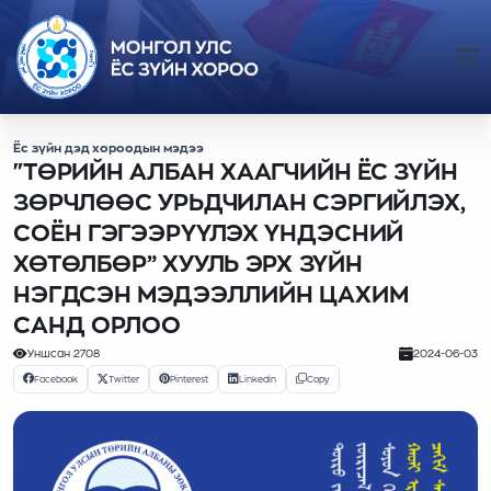
Ёс зүйн дэд хороодын мэдээ
"ТӨРИЙН АЛБАН ХААГЧИЙН ЁС ЗҮЙН
ЗӨРЧЛӨӨС УРЬДЧИЛАН СЭРГИЙЛЭХ,
СОЁН ГЭГЭЭРҮҮЛЭХ ҮНДЭСНИЙ
ХӨТӨЛБӨР” ХУУЛЬ ЭРХ ЗҮЙН
НЭГДСЭН МЭДЭЭЛЛИЙН ЦАХИМ
САНД ОРЛОО
Уншсан
2708
2024-06-03
Facebook
Twitter
Pinterest
Linkedin
Copy