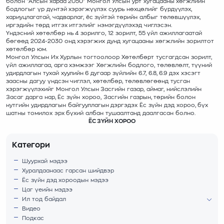
болон "Алсын хараа 2050" Монгол Улсын урт хугацааны хөгжлийн
бодлогыг үр дүнтэй хэрэгжүүлэх суурь нөхцөлийг бүрдүүлэх,
хариуцлагатай, чадварлаг, ёс зүйтэй төрийн албыг төлөвшүүлэх,
иргэдийн төрд итгэх итгэлийг нэмэгдүүлэхэд чиглэсэн.
Үндэсний хөтөлбөр нь 4 зорилго, 12 зорилт, 55 үйл ажиллагаатай
бөгөөд 2024-2030 онд хэрэгжих дунд хугацааны хөгжлийн зорилтот
хөтөлбөр юм.
Монгол Улсын Их Хурлын тогтоолоор Хөтөлбөрт тусгагдсан зорилт,
үйл ажиллагаа, арга хэмжээг Хөгжлийн бодлого, төлөвлөлт, түүний
удирдлагын тухай хуулийн 6 дугаар зүйлийн 6.7, 6.8, 6.9 дэх хэсэгт
заасны дагуу үндсэн чиглэл, хөтөлбөр, төлөвлөгөөнд тусган
хэрэгжүүлэхийг Монгол Улсын Засгийн газар, аймаг, нийслэлийн
Засаг дарга нар, Ёс зүйн хороо, Засгийн газрын, төрийн болон
нутгийн удирдлагын байгууллагын дэргэдэх Ёс зүйн дэд хороо, бүх
шатны томилох эрх бүхий албан тушаалтанд даалгасан болно.
ЁС ЗҮЙН ХОРОО
Категори
Шуурхай мэдээ
Хуралдаанаас гарсан шийдвэр
Ёс зүйн дэд хороодын мэдээ
Цаг үеийн мэдээ
Ил тод байдал
Видео
Подкас