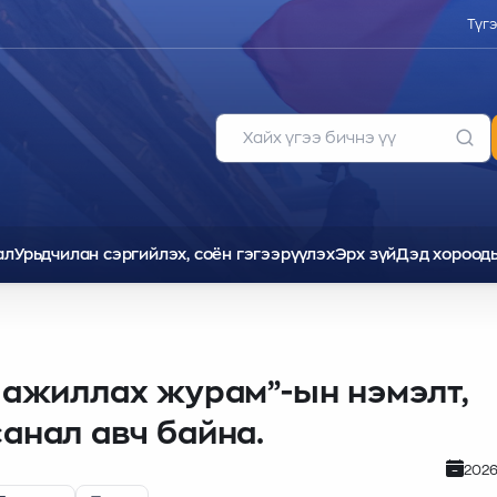
Түг
ал
Урьдчилан сэргийлэх, соён гэгээрүүлэх
Эрх зүй
Дэд хороод
 ажиллах журам”-ын нэмэлт,
анал авч байна.
2026