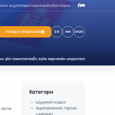
ээмэл асуулт
Мэдээ мэдээлэл
Холбоо барих
ГОМДОЛ МЭДЭЭЛЭХ
EN
MN
МОН
ын үйл ажиллагаа
Ёс зүйн зөрчлийн мэдээлэл
Категори
Шуурхай мэдээ
Хуралдаанаас гарсан
-02-04
шийдвэр