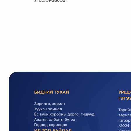
Утас: 51-266021
БИДНИЙ ТУХАЙ
УРЬД
ГЭГЭ
Зорилго, зорилт
Түүхэн замнал
Төрийн
Ёс зүйн хорооны дарга, гишүүд
зөрчлө
Ажлын албаны бүтэц
гэгээр
Гадаад харилцаа
/2024-
ИЛ ТОД БАЙДАЛ