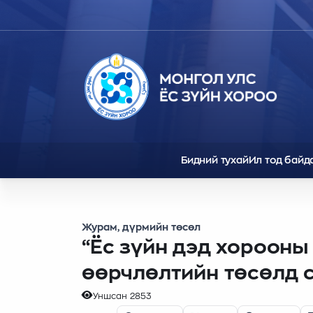
Бидний тухай
Ил тод байд
Журам, дүрмийн төсөл
“Ёс зүйн дэд хорооны
өөрчлөлтийн төсөлд с
Уншсан
2853