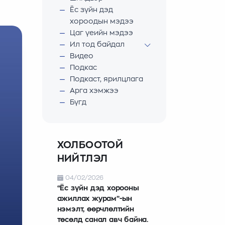
Ёс зүйн дэд
хороодын мэдээ
Цаг үеийн мэдээ
Ил тод байдал
Видео
Подкас
Подкаст, ярилцлага
Арга хэмжээ
Бүгд
ХОЛБООТОЙ
НИЙТЛЭЛ
04/02/2026
“Ёс зүйн дэд хорооны
ажиллах журам”-ын
нэмэлт, өөрчлөлтийн
төсөлд санал авч байна.