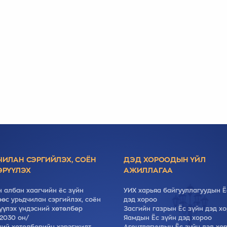
ЧИЛАН СЭРГИЙЛЭХ, СОЁН
ДЭД ХОРООДЫН ҮЙЛ
ЭРҮҮЛЭХ
АЖИЛЛАГАА
 албан хаагчийн ёс зүйн
УИХ харьяа байгууллагуудын Ё
өс урьдчилан сэргийлэх, соён
дэд хороо
үүлэх үндэсний хөтөлбөр
Засгийн газрын Ёс зүйн дэд х
2030 он/
Яамдын Ёс зүйн дэд хороо