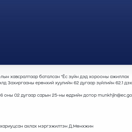
олын хавсралтаар баталсан “Ёс зүйн дэд хорооны ажиллах
лд Захиргааны ерөнхий хуулийн 62 дугаар зүйлийн 62.1 дэх
6 оны 02 дугаар сарын 25-ны өдрийн дотор munkhjin@ec.g
 хариуцсан ахлах мэргэжилтэн Д.Мөнхжин