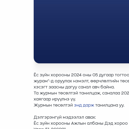
Ёс зүйн хорооны 2024 оны 05 дугаар тогто
журам"-д оруулах нэмэлт, өөрчлөлтийн төсө
хэсэгт заасны дагуу санал авч байна.
Та журмын төсөлтэй танилцаж, саналаа 202
хаягаар ирүүлнэ үү.
Журмын төсөлтэй
энд дарж
танилцана уу.
Дэлгэрэнгүй мэдээлэл авах:
Ёс зүйн хорооны Ажлын албаны Дэд хороо