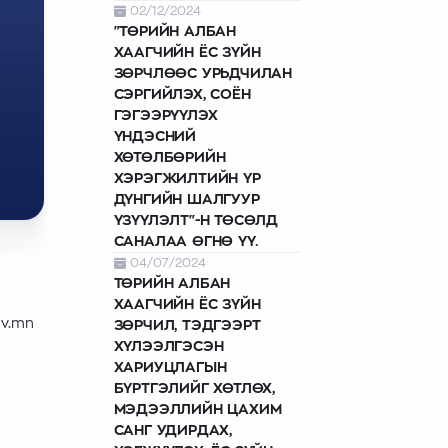
02/12/2024
"ТӨРИЙН АЛБАН
ХААГЧИЙН ЁС ЗҮЙН
ЗӨРЧЛӨӨС УРЬДЧИЛАН
СЭРГИЙЛЭХ, СОЁН
ГЭГЭЭРҮҮЛЭХ
ҮНДЭСНИЙ
ХӨТӨЛБӨРИЙН
ХЭРЭГЖИЛТИЙН ҮР
ДҮНГИЙН ШАЛГУУР
ҮЗҮҮЛЭЛТ"-Н ТӨСӨЛД
САНАЛАА ӨГНӨ ҮҮ.
04/07/2024
ТӨРИЙН АЛБАН
ХААГЧИЙН ЁС ЗҮЙН
ov.mn
ЗӨРЧИЛ, ТЭДГЭЭРТ
ХҮЛЭЭЛГЭСЭН
ХАРИУЦЛАГЫН
БҮРТГЭЛИЙГ ХӨТЛӨХ,
МЭДЭЭЛЛИЙН ЦАХИМ
САНГ УДИРДАХ,