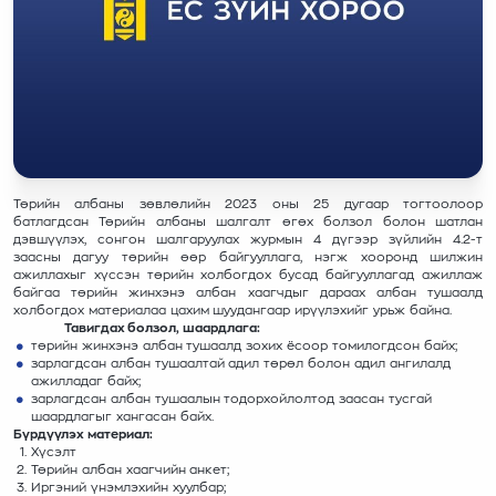
Төрийн албаны зөвлөлийн 2023 оны 25 дугаар тогтоолоор
батлагдсан Төрийн албаны шалгалт өгөх болзол болон шатлан
дэвшүүлэх, сонгон шалгаруулах журмын 4 дүгээр зүйлийн 4.2-т
заасны дагуу төрийн өөр байгууллага, нэгж хооронд шилжин
ажиллахыг хүссэн төрийн холбогдох бусад байгууллагад ажиллаж
байгаа төрийн жинхэнэ албан хаагчдыг дараах албан тушаалд
холбогдох материалаа цахим шуудангаар ирүүлэхийг урьж байна.
Тавигдах болзол, шаардлага:
төрийн жинхэнэ албан тушаалд зохих ёсоор томилогдсон байх;
зарлагдсан албан тушаалтай адил төрөл болон адил ангилалд
ажилладаг байх;
зарлагдсан албан тушаалын тодорхойлолтод заасан тусгай
шаардлагыг хангасан байх.
Бүрдүүлэх материал:
Хүсэлт
Төрийн албан хаагчийн анкет;
Иргэний үнэмлэхийн хуулбар;