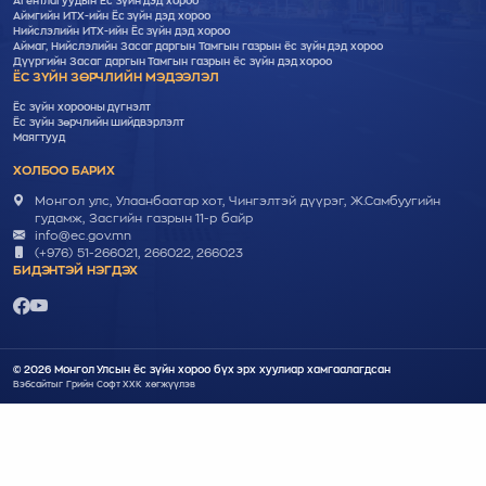
Агентлагуудын Ёс зүйн дэд хороо
Аймгийн ИТХ-ийн Ёс зүйн дэд хороо
Нийслэлийн ИТХ-ийн Ёс зүйн дэд хороо
Аймаг, Нийслэлийн Засаг даргын Тамгын газрын ёс зүйн дэд хороо
Дүүргийн Засаг даргын Тамгын газрын ёс зүйн дэд хороо
ЁС ЗҮЙН ЗӨРЧЛИЙН МЭДЭЭЛЭЛ
Ёс зүйн хорооны дүгнэлт
Ёс зүйн зөрчлийн шийдвэрлэлт
Маягтууд
ХОЛБОО БАРИХ
Монгол улс, Улаанбаатар хот, Чингэлтэй дүүрэг, Ж.Самбуугийн
гудамж, Засгийн газрын 11-р байр
info@ec.gov.mn
(+976) 51-266021, 266022, 266023
БИДЭНТЭЙ НЭГДЭХ
© 2026 Монгол Улсын ёс зүйн хороо бүх эрх хуулиар хамгаалагдсан
Вэбсайт
ыг
Грийн Софт ХХК
хөгжүүлэв