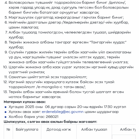
Боловсролын түвшнийг тодорхойлсон баримт бичиг /диплом/,
хэрэв гадаад улсад их, дээд сургууль төгссөн бол боловсролын
баримт бичгийн баталгаат орчуулгыг хавсаргах;
Мэргэшүүлэх сургалтад хамрагдсаныг гэрчлэх баримт бичиг;
Нийгмийн даатгалын дэвтэр /Хөдөлмөрийн дэвтэр/-ийн хуулбар,
цахим лавлагаа;
Албан тушаалд томилогдсон, чөлөөлөгдсөн тушаал, шийдвэрийн
хуулбар;
Төрийн жинхэнэ албаны тангараг өргөсөн “Тангаргийн хуудас”
хуулбар;
Сүүлийн гурван жилийн төрийн албан хаагчийн үйл ажиллагааны
үр дүн, мэргэшлийн түвшинг үнэлсэн илтгэх хуудас, төрийн
жинхэнэ албан хаагчийн гүйцэтгэлийн төлөвлөгөөний үнэлгээ;
Цэргийн жинхэнэ алба хаах үүрэг хүлээсэн иргэний хувьд цэргийн
үүрэгтний үнэмлэх;
Сахилгын шийтгэлтэй эсэх тодорхойлолт;
Иргэний эрүүгийн хариуцлага хүлээж байсан эсэх тухай
тодорхойлолт /e-mongolia–с татан авах/;
Төрийн албан хаагчийн ерөнхий болон тусгай шалгалт өгсөн
нотлох баримтыг хавсаргах.
Материал хүлээн авах:
Хугацаа: 2025 оны 06 дугаар сарын 20-ны өдрийн 17:30 хүртэл
Хүлээн авах хаяг:
erdenebileg@ec.gov.mn
цахим шуудангаар
Холбоо барих утас: 266021
Шилжүүлэх, сэлгэн авах ажлын байрны жагсаалт:
№
Байгууллага
Дотоод нэгж
Албан тушаал
Албан ту