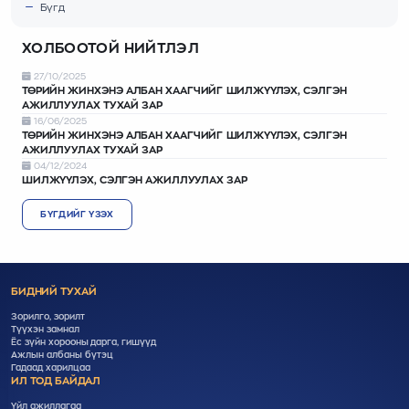
Бүгд
ХОЛБООТОЙ НИЙТЛЭЛ
27/10/2025
ТӨРИЙН ЖИНХЭНЭ АЛБАН ХААГЧИЙГ ШИЛЖҮҮЛЭХ, СЭЛГЭН
АЖИЛЛУУЛАХ ТУХАЙ ЗАР
16/06/2025
ТӨРИЙН ЖИНХЭНЭ АЛБАН ХААГЧИЙГ ШИЛЖҮҮЛЭХ, СЭЛГЭН
АЖИЛЛУУЛАХ ТУХАЙ ЗАР
04/12/2024
ШИЛЖҮҮЛЭХ, СЭЛГЭН АЖИЛЛУУЛАХ ЗАР
БҮГДИЙГ ҮЗЭХ
БИДНИЙ ТУХАЙ
Зорилго, зорилт
Түүхэн замнал
Ёс зүйн хорооны дарга, гишүүд
Ажлын албаны бүтэц
Гадаад харилцаа
ИЛ ТОД БАЙДАЛ
Үйл ажиллагаа