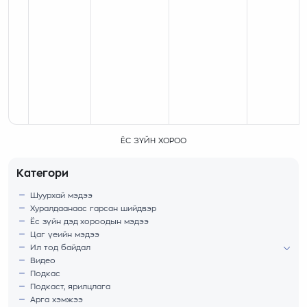
ЁС ЗҮЙН ХОРОО
Категори
Шуурхай мэдээ
Хуралдаанаас гарсан шийдвэр
Ёс зүйн дэд хороодын мэдээ
Цаг үеийн мэдээ
Ил тод байдал
Видео
Подкас
Подкаст, ярилцлага
Арга хэмжээ