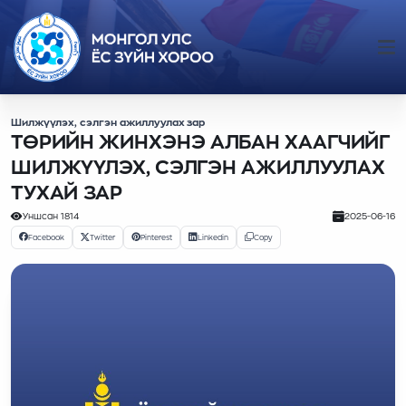
Шилжүүлэх, сэлгэн ажиллуулах зар
ТӨРИЙН ЖИНХЭНЭ АЛБАН ХААГЧИЙГ
ШИЛЖҮҮЛЭХ, СЭЛГЭН АЖИЛЛУУЛАХ
ТУХАЙ ЗАР
Уншсан
1814
2025-06-16
Facebook
Twitter
Pinterest
Linkedin
Copy