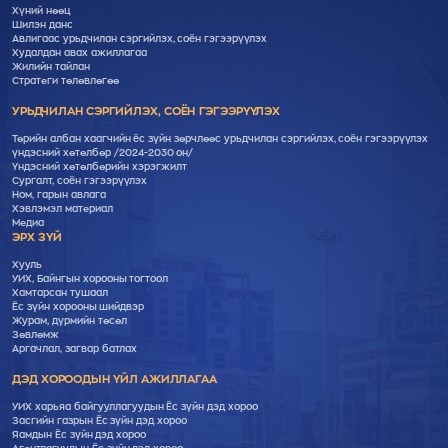
Хүний нөөц
Шилэн данс
Авлигаас урьдчилан сэргийлэх, соён гэгээрүүлэх
Худалдан авах ажиллагаа
Жилийн тайлан
Стратеги төлөвлөгөө
УРЬДЧИЛАН СЭРГИЙЛЭХ, СОЁН ГЭГЭЭРҮҮЛЭХ
Төрийн албан хаагчийн ёс зүйн зөрчлөөс урьдчилан сэргийлэх, соён гэгээрүүлэх
үндэсний хөтөлбөр /2024-2030 он/
Үндэсний хөтөлбөрийн хэрэгжилт
Cургалт, cоён гэгээрүүлэх
Ном, гарын авлага
Хэвлэмэл материал
Медиа
ЭРХ ЗҮЙ
Хууль
УИХ, Байнгын хорооны тогтоол
Хамтарсан тушаал
Ёс зүйн хорооны шийдвэр
Журам, дүрмийн төсөл
Зөвлөмж
Аргачлал, загвар батлах
ДЭД ХОРООДЫН ҮЙЛ АЖИЛЛАГАА
УИХ харьяа байгууллагуудын Ёс зүйн дэд хороо
Засгийн газрын Ёс зүйн дэд хороо
Яамдын Ёс зүйн дэд хороо