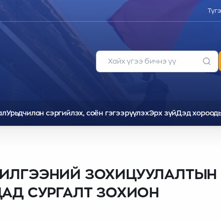
Түг
ал
Урьдчилан сэргийлэх, соён гэгээрүүлэх
Эрх зүй
Дэд хороод
ЧИЛГЭЭНИЙ ЗОХИЦУУЛАЛТЫН
ДАД СУРГАЛТ ЗОХИОН