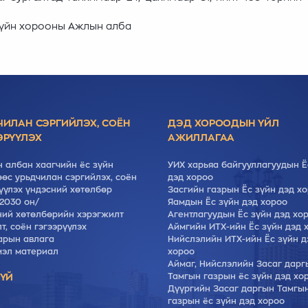
зүйн хорооны Ажлын алба
ЧИЛАН СЭРГИЙЛЭХ, СОЁН
ДЭД ХОРООДЫН ҮЙЛ
ЭРҮҮЛЭХ
АЖИЛЛАГАА
 албан хаагчийн ёс зүйн
УИХ харьяа байгууллагуудын Ё
өс урьдчилан сэргийлэх, соён
дэд хороо
үүлэх үндэсний хөтөлбөр
Засгийн газрын Ёс зүйн дэд х
2030 он/
Яамдын Ёс зүйн дэд хороо
ний хөтөлбөрийн хэрэгжилт
Агентлагуудын Ёс зүйн дэд хо
т, cоён гэгээрүүлэх
Аймгийн ИТХ-ийн Ёс зүйн дэд 
арын авлага
Нийслэлийн ИТХ-ийн Ёс зүйн д
мэл материал
хороо
Аймаг, Нийслэлийн Засаг дарг
ЗҮЙ
Тамгын газрын ёс зүйн дэд хо
Дүүргийн Засаг даргын Тамгы
газрын ёс зүйн дэд хороо