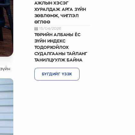
АЖЛЫН ХЭСЭГ
ХУРАЛДАЖ АРГА ЗҮЙН
ЗӨВЛӨМЖ, ЧИГЛЭЛ
ӨГЛӨӨ
15/04/2026
ТӨРИЙН АЛБАНЫ ЁС
ЗҮЙН ИНДЕКС
ТОДОРХОЙЛОХ
СУДАЛГААНЫ ТАЙЛАНГ
ТАНИЛЦУУЛЖ БАЙНА
 зүйн
БҮГДИЙГ ҮЗЭХ