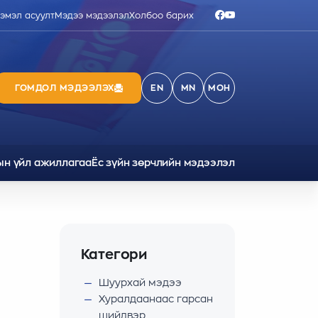
ээмэл асуулт
Мэдээ мэдээлэл
Холбоо барих
ГОМДОЛ МЭДЭЭЛЭХ
EN
MN
МОН
ын үйл ажиллагаа
Ёс зүйн зөрчлийн мэдээлэл
Категори
Шуурхай мэдээ
Хуралдаанаас гарсан
шийдвэр