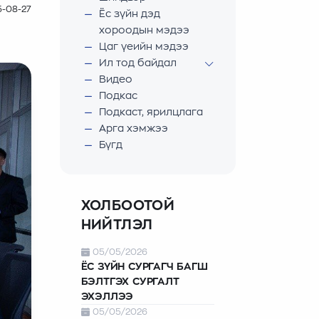
5-08-27
Ёс зүйн дэд
хороодын мэдээ
Цаг үеийн мэдээ
Ил тод байдал
Видео
Подкас
Подкаст, ярилцлага
Арга хэмжээ
Бүгд
ХОЛБООТОЙ
НИЙТЛЭЛ
05/05/2026
ЁС ЗҮЙН СУРГАГЧ БАГШ
БЭЛТГЭХ СУРГАЛТ
ЭХЭЛЛЭЭ
05/05/2026