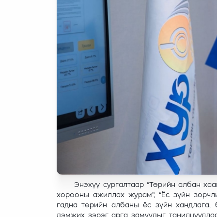
Энэхүү сургалтаар “Төрийн албан хаагчи
хорооны ажиллах журам”, “Ёс зүйн зөрчли
гадна төрийн албаны ёс зүйн хандлага,
дэмжих зэрэг арга замуудыг танилцууллаа