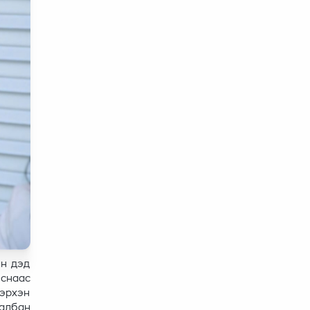
йн дэд
лснаас
эрхэн
 албан