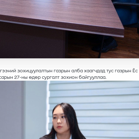
эний зохицуулалтын газрын алба хаагчдад тус газрын Ёс
сарын 27-ны өдөр сургалт зохион байгууллаа.