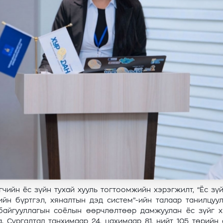
йн ёс зүйн тухай хууль тогтоомжийн хэрэгжилт, “Ёс зү
йн бүртгэл, хяналтын дэд систем”-ийн талаар танилцуу
 байгууллагын соёлын өөрчлөлтөөр дамжуулан ёс зүйг х
. Сургалтад танхимаар 24, цахимаар 81, нийт 105 төрийн