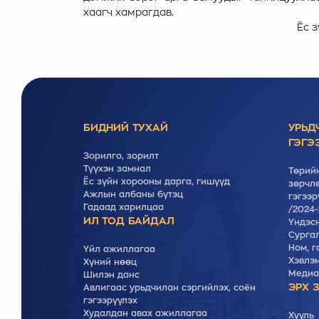
хаагч хамрагдав.
Ёс 
БИДНИЙ ТУХАЙ
УРЬД
ГЭГЭ
Зорилго, зорилт
Түүхэн замнал
Төрийн
Ёс зүйн хорооны дарга, гишүүд
зөрчлө
Ажлын албаны бүтэц
гэгээр
Гадаад харилцаа
/2024-
ИЛ ТОД БАЙДАЛ
Үндэс
Cургал
Ном, г
Үйл ажиллагаа
Хэвлэ
Хүний нөөц
Медиа
Шилэн данс
ЭРХ 
Авлигаас урьдчилан сэргийлэх, соён
гэгээрүүлэх
Худалдан авах ажиллагаа
Хууль