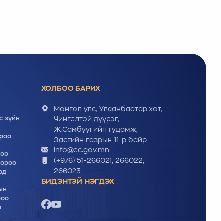
ХОЛБОО БАРИХ
Монгол улс, Улаанбаатар хот,
с зүйн
Чингэлтэй дүүрэг,
Ж.Самбуугийн гудамж,
ороо
Засгийн газрын 11-р байр
info@ec.gov.mn
роо
(+976) 51-266021, 266022,
хороо
266023
эд
БИДЭНТЭЙ НЭГДЭХ
ын
роо
н